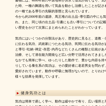
書物には、4000年前の中原地帯が洪水で湿気が高くなり、
た時、一種の舞踊を用いて気血を動かし治療したことが記さ
の一種である導引の先駆的形態と見られています。
今から約2000年前の遺跡、馬王堆の出土品･導引図の中にも
れ、また、同じ頃の出土品･引書にも古い導引についての記
い歴史をかけて次第にまとめられたことがわかっています。
気功にはいくつかの分類法があり、歴史的に見ると、道教・
に伝わる気功、武術家につたわる気功、民間に伝わる気功が
と導引･吐納･禅定･存思･内丹などたくさんの種類と伝統が
治療、そして潜在能力開発など広い分野で活用されてきまし
なかでも簡単に学べ、ゆったりした動作で、豊かな内容を持
りしている養生系の気功は、その愛好者に老若男女を問わず
愛好されています。動作や呼吸に無理がないので、とりわけ
様々な効果を発揮しています。
健身気功とは
気功は簡単で易しく学べ、動作は緩やかで有り、広い場所と