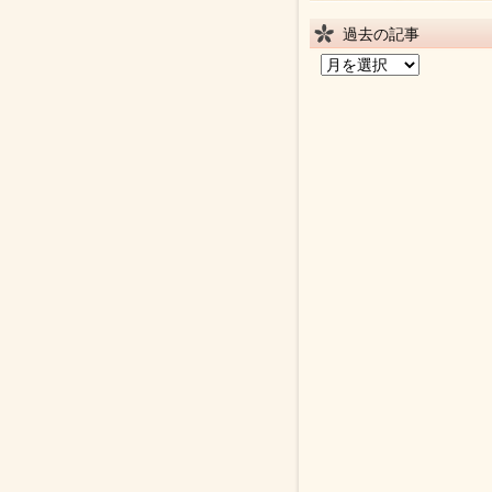
過去の記事
過
去
の
記
事