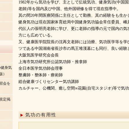
1982年から気功を学び、主として伝統気功、健身気功(中国国
老師)等を国内及び中国、他外国研修を得て現在指導中。
其の間20年間医療関係に主任として勤務、其の経験をも生か
健身気功は現在国家体育総局中国健身気功協会常任委員、峨
代伝人の張明亮老師に学び、更に老師の指導の元で国内の気
方にも広めている。
又、健康医学院院長の沈再文老師には治療、気功医学等を学び
ツである中国湖南省長沙市の馬王堆漢墓にも同行、良い経験
大阪気医学研究会会長
上海市気功研究所公認気功師・推拿師
の健身気
全日本医学気功師会理事
版）
整膚師・整体師・療術師
総合健康づくりセンター気功講師
習会を
カルチャー、公機関、癒し空間∞花園(自宅スタジオ)等で気
規定掲
気功の有用性