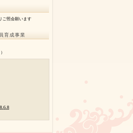
りご照会願います
員育成事業
。
り）
6.8