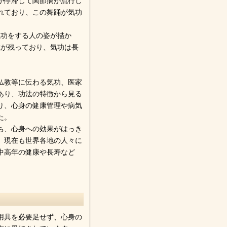
気が停滞して関節病が流行し
れており、この舞踊が気功
気功をする人の姿が描か
載が残っており、気功は長
仏教等に伝わる気功、医家
あり、功法の特徴から見る
あり、心身の健康管理や病気
た。
ち、心身への効果がはっき
、現在も世界各地の人々に
中高年の健康や長寿など
用具を必要足せず、心身の