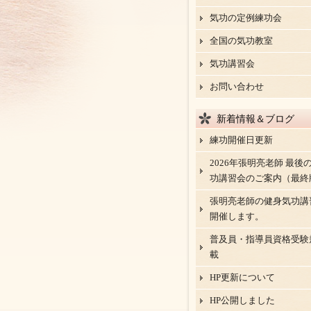
気功の定例練功会
全国の気功教室
気功講習会
お問い合わせ
新着情報＆ブログ
練功開催日更新
2026年張明亮老師 最後
功講習会のご案内（最終
張明亮老師の健身気功講
開催します。
普及員・指導員資格受験
載
HP更新について
HP公開しました