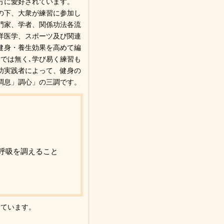
方に愛好されています。
の下、大衆が練習に参加し
門家、学者、関係功法各流
洋医学、スポーツ及び関連
健身・養生効果を高めて編
では無く､学び易く練習も
功実践者によって、健身の
調息」調心」の三調です。
呼吸を調えること
っています。