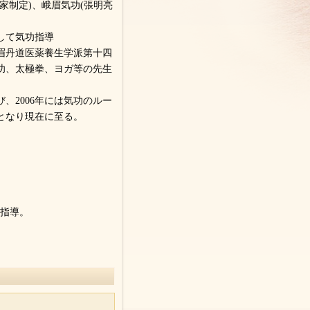
家制定)、峨眉気功(張明亮
して気功指導
眉丹道医薬養生学派第十四
功、太極拳、ヨガ等の先生
、2006年には気功のルー
となり現在に至る。
功指導。