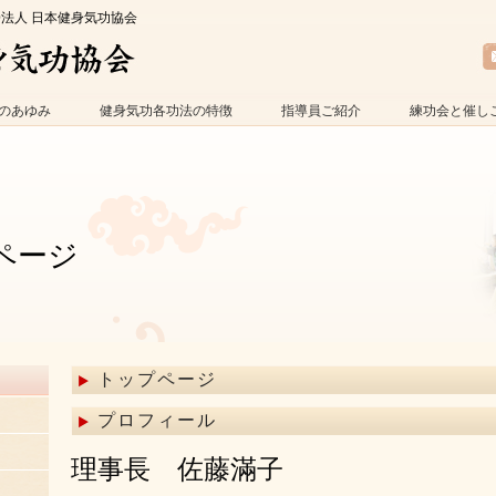
O法人 日本健身気功協会
のあゆみ
健身気功各功法の特徴
指導員ご紹介
練功会と催し
ページ
トップページ
プロフィール
理事長 佐藤滿子