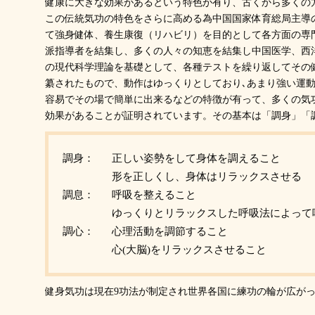
健康に大きな効果があるという特色が有り、古くから多くの
この伝統気功の特色をさらに高める為中国国家体育総局主導
て強身健体、養生康復（リハビリ）を目的として各方面の専
派指導者を結集し、多くの人々の知恵を結集し中国医学、西
の現代科学理論を基礎として、各種テストを繰り返してその
纂されたもので、動作はゆっくりとしており､あまり強い運動
容易でその場で簡単に出来るなどの特徴が有って、多くの気
効果があることが証明されています。その基本は「調身」「
調身：
正しい姿勢をして身体を調えること
形を正しくし、身体はリラックスさせる
調息：
呼吸を整えること
ゆっくりとリラックスした呼吸法によって
調心：
心理活動を調節すること
心(大脳)をリラックスさせること
健身気功は現在9功法が制定され世界各国に練功の輪が広が