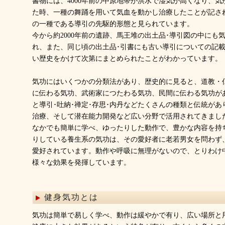
書物には、4000年前の中原地帯が洪水で湿気が高くなり、
た時、一種の舞踊を用いて気血を動かし治療したことが記さ
の一種である導引の先駆的形態と見られています。
今から約2000年前の遺跡、馬王堆の出土品･導引図の中にも
れ、また、同じ頃の出土品･引書にも古い導引についての記
い歴史をかけて次第にまとめられたことがわかっています。
気功にはいくつかの分類法があり、歴史的に見ると、道教・
に伝わる気功、武術家につたわる気功、民間に伝わる気功が
と導引･吐納･禅定･存思･内丹などたくさんの種類と伝統が
治療、そして潜在能力開発など広い分野で活用されてきまし
なかでも簡単に学べ、ゆったりした動作で、豊かな内容を持
りしている養生系の気功は、その愛好者に老若男女を問わず
愛好されています。動作や呼吸に無理がないので、とりわけ
様々な効果を発揮しています。
健身気功とは
気功は簡単で易しく学べ、動作は緩やかで有り、広い場所と