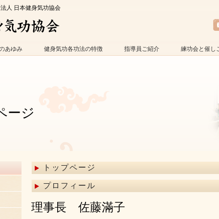
O法人 日本健身気功協会
のあゆみ
健身気功各功法の特徴
指導員ご紹介
練功会と催し
ページ
トップページ
プロフィール
理事長 佐藤滿子