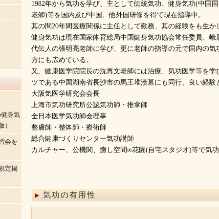
1982年から気功を学び、主として伝統気功、健身気功(中国国
老師)等を国内及び中国、他外国研修を得て現在指導中。
其の間20年間医療関係に主任として勤務、其の経験をも生か
健身気功は現在国家体育総局中国健身気功協会常任委員、峨
代伝人の張明亮老師に学び、更に老師の指導の元で国内の気
方にも広めている。
又、健康医学院院長の沈再文老師には治療、気功医学等を学び
ツである中国湖南省長沙市の馬王堆漢墓にも同行、良い経験
大阪気医学研究会会長
上海市気功研究所公認気功師・推拿師
の健身気
全日本医学気功師会理事
版）
整膚師・整体師・療術師
総合健康づくりセンター気功講師
習会を
カルチャー、公機関、癒し空間∞花園(自宅スタジオ)等で気
規定掲
気功の有用性