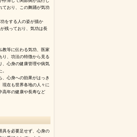
気が停滞して関節病が流行し
れており、この舞踊が気功
気功をする人の姿が描か
載が残っており、気功は長
仏教等に伝わる気功、医家
あり、功法の特徴から見る
あり、心身の健康管理や病気
た。
ち、心身への効果がはっき
、現在も世界各地の人々に
中高年の健康や長寿など
用具を必要足せず、心身の