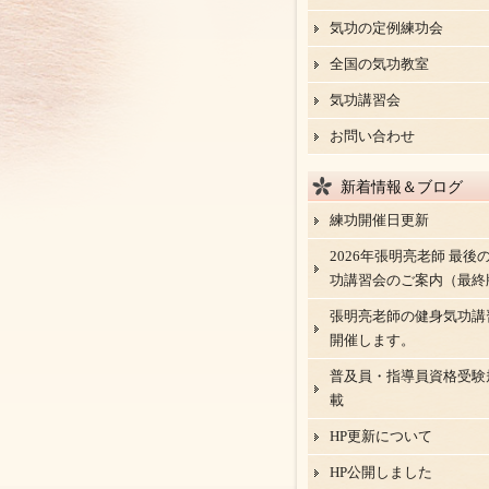
気功の定例練功会
全国の気功教室
気功講習会
お問い合わせ
新着情報＆ブログ
練功開催日更新
2026年張明亮老師 最後
功講習会のご案内（最終
張明亮老師の健身気功講
開催します。
普及員・指導員資格受験
載
HP更新について
HP公開しました