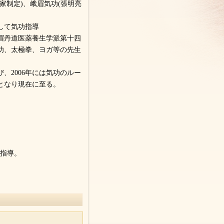
家制定)、峨眉気功(張明亮
して気功指導
眉丹道医薬養生学派第十四
功、太極拳、ヨガ等の先生
、2006年には気功のルー
となり現在に至る。
功指導。