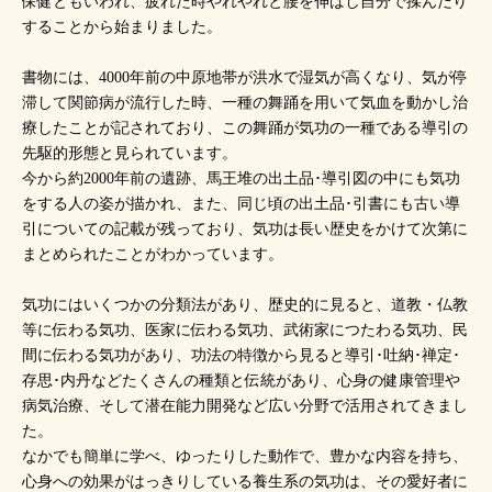
保健ともいわれ、疲れた時やれやれと腰を伸ばし自分で揉んだり
することから始まりました。
書物には、4000年前の中原地帯が洪水で湿気が高くなり、気が停
滞して関節病が流行した時、一種の舞踊を用いて気血を動かし治
療したことが記されており、この舞踊が気功の一種である導引の
先駆的形態と見られています。
今から約2000年前の遺跡、馬王堆の出土品･導引図の中にも気功
をする人の姿が描かれ、また、同じ頃の出土品･引書にも古い導
引についての記載が残っており、気功は長い歴史をかけて次第に
まとめられたことがわかっています。
気功にはいくつかの分類法があり、歴史的に見ると、道教・仏教
等に伝わる気功、医家に伝わる気功、武術家につたわる気功、民
間に伝わる気功があり、功法の特徴から見ると導引･吐納･禅定･
存思･内丹などたくさんの種類と伝統があり、心身の健康管理や
病気治療、そして潜在能力開発など広い分野で活用されてきまし
た。
なかでも簡単に学べ、ゆったりした動作で、豊かな内容を持ち、
心身への効果がはっきりしている養生系の気功は、その愛好者に