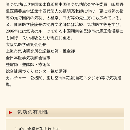
健身気功は現在国家体育総局中国健身気功協会常任委員、峨眉丹
道医薬養生学派第十四代伝人の張明亮老師に学び、更に老師の指
導の元で国内の気功、太極拳、ヨガ等の先生方にも広めている。
又、健康医学院院長の沈再文老師には治療、気功医学等を学び、
2006年には気功のルーツである中国湖南省長沙市の馬王堆漢墓に
も同行、良い経験となり現在に至る。
大阪気医学研究会会長
上海市気功研究所公認気功師・推拿師
全日本医学気功師会理事
整膚師・整体師・療術師
総合健康づくりセンター気功講師
カルチャー、公機関、癒し空間∞花園(自宅スタジオ)等で気功指
導。
気功の有用性
心に余裕が生まれます。