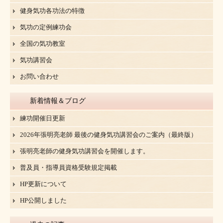
健身気功各功法の特徴
気功の定例練功会
全国の気功教室
気功講習会
お問い合わせ
新着情報＆ブログ
練功開催日更新
2026年張明亮老師 最後の健身気功講習会のご案内（最終版）
張明亮老師の健身気功講習会を開催します。
普及員・指導員資格受験規定掲載
HP更新について
HP公開しました