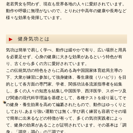
老若男女を問わず、現在も世界各地の人々に愛好されています。
動作や呼吸に無理がないので、とりわけ中高年の健康や長寿など
様々な効果を発揮しています。
健身気功とは
気功は簡単で易しく学べ、動作は緩やかで有り、広い場所と用具
を必要足せず、心身の健康に大きな効果があるという特色が有
り、古くから多くの方に愛好されています。
この伝統気功の特色をさらに高める為中国国家体育総局主導の
下、大衆が練習に参加して強身健体、養生康復（リハビリ）を目
的として各方面の専門家、学者、関係功法各流派指導者を結集
し、多くの人々の知恵を結集し中国医学、西洋医学、スポーツ及
び関連の現代科学理論を基礎として、各種テストを繰り返してそ
の健身・養生効果を高めて編纂されたもので、動作はゆっくりと
しており､あまり強い運動では無く､学び易く練習も容易でその場
で簡単に出来るなどの特徴が有って、多くの気功実践者によっ
て、健身の効果があることが証明されています。その基本は「調
身」「調息」調心」の三調です。