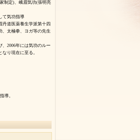
家制定)、峨眉気功(張明亮
して気功指導
眉丹道医薬養生学派第十四
功、太極拳、ヨガ等の先生
、2006年には気功のルー
となり現在に至る。
功指導。