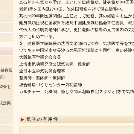
1982年から気功を学び、主として伝統気功、健身気功(中国国
老師)等を国内及び中国、他外国研修を得て現在指導中。
其の間20年間医療関係に主任として勤務、其の経験をも生か
健身気功は現在国家体育総局中国健身気功協会常任委員、峨
代伝人の張明亮老師に学び、更に老師の指導の元で国内の気
方にも広めている。
又、健康医学院院長の沈再文老師には治療、気功医学等を学び
ツである中国湖南省長沙市の馬王堆漢墓にも同行、良い経験
大阪気医学研究会会長
上海市気功研究所公認気功師・推拿師
の健身気
全日本医学気功師会理事
版）
整膚師・整体師・療術師
総合健康づくりセンター気功講師
習会を
カルチャー、公機関、癒し空間∞花園(自宅スタジオ)等で気
規定掲
気功の有用性