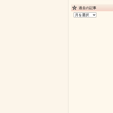
過去の記事
過
去
の
記
事