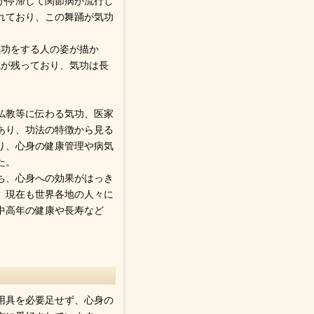
気が停滞して関節病が流行し
れており、この舞踊が気功
気功をする人の姿が描か
載が残っており、気功は長
仏教等に伝わる気功、医家
あり、功法の特徴から見る
あり、心身の健康管理や病気
た。
ち、心身への効果がはっき
、現在も世界各地の人々に
中高年の健康や長寿など
用具を必要足せず、心身の