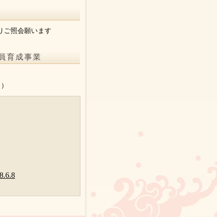
りご照会願います
員育成事業
。
り）
6.8