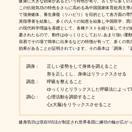
健康に大きな効果があるという特色が有り、古くから多くの
この伝統気功の特色をさらに高める為中国国家体育総局主導
て強身健体、養生康復（リハビリ）を目的として各方面の専
派指導者を結集し、多くの人々の知恵を結集し中国医学、西
の現代科学理論を基礎として、各種テストを繰り返してその
纂されたもので、動作はゆっくりとしており､あまり強い運動
容易でその場で簡単に出来るなどの特徴が有って、多くの気
効果があることが証明されています。その基本は「調身」「
調身：
正しい姿勢をして身体を調えること
形を正しくし、身体はリラックスさせる
調息：
呼吸を整えること
ゆっくりとリラックスした呼吸法によって
調心：
心理活動を調節すること
心(大脳)をリラックスさせること
健身気功は現在9功法が制定され世界各国に練功の輪が広が