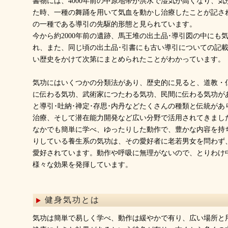
書物には、4000年前の中原地帯が洪水で湿気が高くなり、
た時、一種の舞踊を用いて気血を動かし治療したことが記さ
の一種である導引の先駆的形態と見られています。
今から約2000年前の遺跡、馬王堆の出土品･導引図の中にも
れ、また、同じ頃の出土品･引書にも古い導引についての記
い歴史をかけて次第にまとめられたことがわかっています。
気功にはいくつかの分類法があり、歴史的に見ると、道教・
に伝わる気功、武術家につたわる気功、民間に伝わる気功が
と導引･吐納･禅定･存思･内丹などたくさんの種類と伝統が
治療、そして潜在能力開発など広い分野で活用されてきまし
なかでも簡単に学べ、ゆったりした動作で、豊かな内容を持
りしている養生系の気功は、その愛好者に老若男女を問わず
愛好されています。動作や呼吸に無理がないので、とりわけ
様々な効果を発揮しています。
健身気功とは
気功は簡単で易しく学べ、動作は緩やかで有り、広い場所と