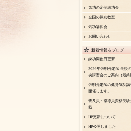
気功の定例練功会
全国の気功教室
気功講習会
お問い合わせ
新着情報＆ブログ
練功開催日更新
2026年張明亮老師 最後
功講習会のご案内（最終
張明亮老師の健身気功講
開催します。
普及員・指導員資格受験
載
HP更新について
HP公開しました