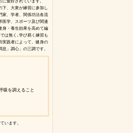
方に愛好されています。
の下、大衆が練習に参加し
門家、学者、関係功法各流
洋医学、スポーツ及び関連
健身・養生効果を高めて編
では無く､学び易く練習も
功実践者によって、健身の
調息」調心」の三調です。
呼吸を調えること
っています。