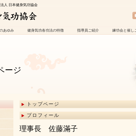
O法人 日本健身気功協会
のあゆみ
健身気功各功法の特徴
指導員ご紹介
練功会と催し
ページ
トップページ
プロフィール
理事長 佐藤滿子