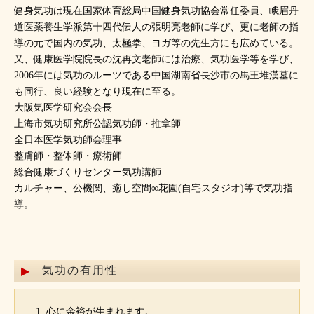
健身気功は現在国家体育総局中国健身気功協会常任委員、峨眉丹
道医薬養生学派第十四代伝人の張明亮老師に学び、更に老師の指
導の元で国内の気功、太極拳、ヨガ等の先生方にも広めている。
又、健康医学院院長の沈再文老師には治療、気功医学等を学び、
2006年には気功のルーツである中国湖南省長沙市の馬王堆漢墓に
も同行、良い経験となり現在に至る。
大阪気医学研究会会長
上海市気功研究所公認気功師・推拿師
全日本医学気功師会理事
整膚師・整体師・療術師
総合健康づくりセンター気功講師
カルチャー、公機関、癒し空間∞花園(自宅スタジオ)等で気功指
導。
気功の有用性
心に余裕が生まれます。