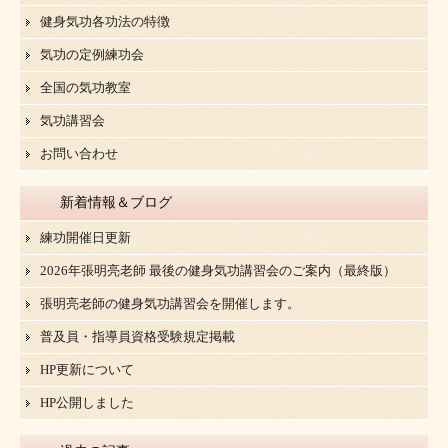
健身気功各功法の特徴
気功の定例練功会
全国の気功教室
気功講習会
お問い合わせ
新着情報＆ブログ
練功開催日更新
2026年張明亮老師 最後の健身気功講習会のご案内（最終版）
張明亮老師の健身気功講習会を開催します。
普及員・指導員資格受験規定掲載
HP更新について
HP公開しました