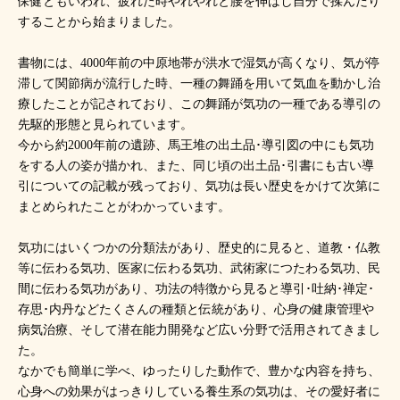
保健ともいわれ、疲れた時やれやれと腰を伸ばし自分で揉んだり
することから始まりました。
書物には、4000年前の中原地帯が洪水で湿気が高くなり、気が停
滞して関節病が流行した時、一種の舞踊を用いて気血を動かし治
療したことが記されており、この舞踊が気功の一種である導引の
先駆的形態と見られています。
今から約2000年前の遺跡、馬王堆の出土品･導引図の中にも気功
をする人の姿が描かれ、また、同じ頃の出土品･引書にも古い導
引についての記載が残っており、気功は長い歴史をかけて次第に
まとめられたことがわかっています。
気功にはいくつかの分類法があり、歴史的に見ると、道教・仏教
等に伝わる気功、医家に伝わる気功、武術家につたわる気功、民
間に伝わる気功があり、功法の特徴から見ると導引･吐納･禅定･
存思･内丹などたくさんの種類と伝統があり、心身の健康管理や
病気治療、そして潜在能力開発など広い分野で活用されてきまし
た。
なかでも簡単に学べ、ゆったりした動作で、豊かな内容を持ち、
心身への効果がはっきりしている養生系の気功は、その愛好者に