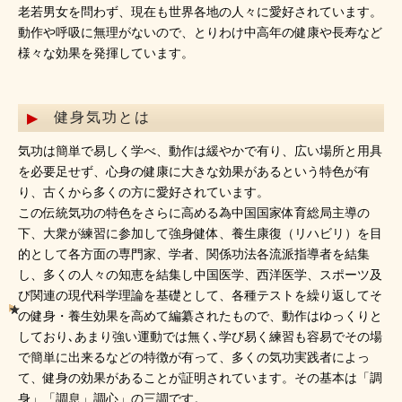
老若男女を問わず、現在も世界各地の人々に愛好されています。
動作や呼吸に無理がないので、とりわけ中高年の健康や長寿など
様々な効果を発揮しています。
健身気功とは
気功は簡単で易しく学べ、動作は緩やかで有り、広い場所と用具
を必要足せず、心身の健康に大きな効果があるという特色が有
り、古くから多くの方に愛好されています。
この伝統気功の特色をさらに高める為中国国家体育総局主導の
下、大衆が練習に参加して強身健体、養生康復（リハビリ）を目
的として各方面の専門家、学者、関係功法各流派指導者を結集
し、多くの人々の知恵を結集し中国医学、西洋医学、スポーツ及
び関連の現代科学理論を基礎として、各種テストを繰り返してそ
の健身・養生効果を高めて編纂されたもので、動作はゆっくりと
しており､あまり強い運動では無く､学び易く練習も容易でその場
で簡単に出来るなどの特徴が有って、多くの気功実践者によっ
て、健身の効果があることが証明されています。その基本は「調
身」「調息」調心」の三調です。