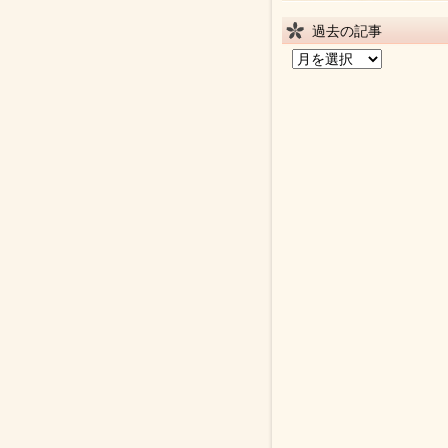
過去の記事
過
去
の
記
事