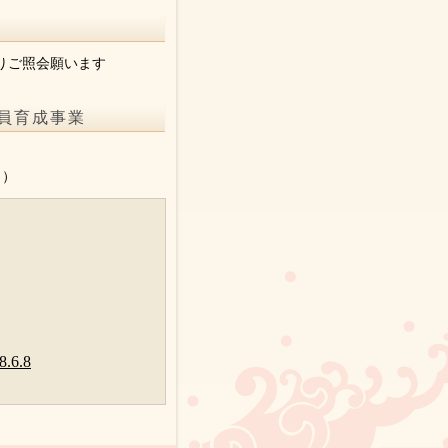
りご照会願います
員育成事業
。
り）
6.8