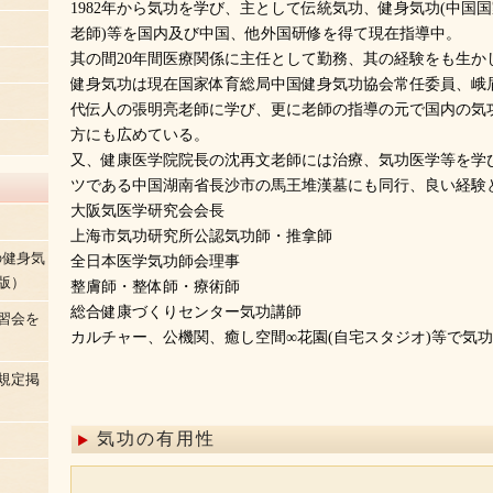
1982年から気功を学び、主として伝統気功、健身気功(中国国
老師)等を国内及び中国、他外国研修を得て現在指導中。
其の間20年間医療関係に主任として勤務、其の経験をも生か
健身気功は現在国家体育総局中国健身気功協会常任委員、峨
代伝人の張明亮老師に学び、更に老師の指導の元で国内の気
方にも広めている。
又、健康医学院院長の沈再文老師には治療、気功医学等を学び
ツである中国湖南省長沙市の馬王堆漢墓にも同行、良い経験
大阪気医学研究会会長
上海市気功研究所公認気功師・推拿師
の健身気
全日本医学気功師会理事
版）
整膚師・整体師・療術師
総合健康づくりセンター気功講師
習会を
カルチャー、公機関、癒し空間∞花園(自宅スタジオ)等で気
規定掲
気功の有用性