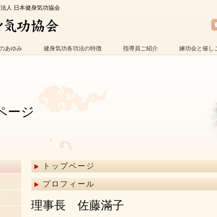
O法人 日本健身気功協会
のあゆみ
健身気功各功法の特徴
指導員ご紹介
練功会と催し
ページ
トップページ
プロフィール
理事長 佐藤滿子