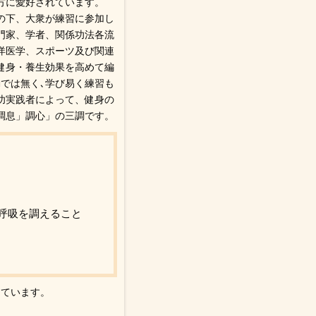
方に愛好されています。
の下、大衆が練習に参加し
門家、学者、関係功法各流
洋医学、スポーツ及び関連
健身・養生効果を高めて編
では無く､学び易く練習も
功実践者によって、健身の
調息」調心」の三調です。
呼吸を調えること
っています。