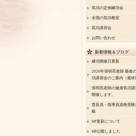
気功の定例練功会
全国の気功教室
気功講習会
お問い合わせ
新着情報＆ブログ
練功開催日更新
2026年張明亮老師 最後
功講習会のご案内（最終
張明亮老師の健身気功講
開催します。
普及員・指導員資格受験
載
HP更新について
HP公開しました