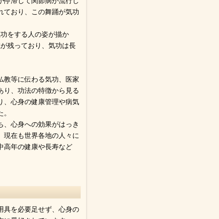
気が停滞して関節病が流行し
れており、この舞踊が気功
気功をする人の姿が描か
載が残っており、気功は長
仏教等に伝わる気功、医家
あり、功法の特徴から見る
あり、心身の健康管理や病気
た。
ち、心身への効果がはっき
、現在も世界各地の人々に
中高年の健康や長寿など
用具を必要足せず、心身の