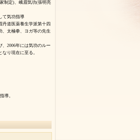
家制定)、峨眉気功(張明亮
して気功指導
眉丹道医薬養生学派第十四
功、太極拳、ヨガ等の先生
、2006年には気功のルー
となり現在に至る。
功指導。