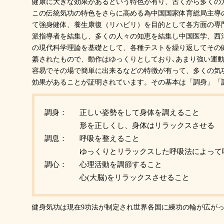
健康に大きな効果があるという特色が有り、古くから多くの
この伝統気功の特色をさらに高める為中国国家体育総局主導
て強身健体、養生康復（リハビリ）を目的として各方面の専
派指導者を結集し、多くの人々の知恵を結集し中国医学、西
の現代科学理論を基礎として、各種テストを繰り返してその
纂されたもので、動作はゆっくりとしており､あまり強い運動
容易でその場で簡単に出来るなどの特徴が有って、多くの気
効果があることが証明されています。その基本は「調身」「
調身：
正しい姿勢をして身体を調えること
形を正しくし、身体はリラックスさせる
調息：
呼吸を整えること
ゆっくりとリラックスした呼吸法によって
調心：
心理活動を調節すること
心(大脳)をリラックスさせること
健身気功は現在9功法が制定され世界各国に練功の輪が広が