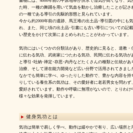
書物には、4000年前の中原地帯が洪水で湿気が高くなり、
た時、一種の舞踊を用いて気血を動かし治療したことが記さ
の一種である導引の先駆的形態と見られています。
今から約2000年前の遺跡、馬王堆の出土品･導引図の中にも
れ、また、同じ頃の出土品･引書にも古い導引についての記
い歴史をかけて次第にまとめられたことがわかっています。
気功にはいくつかの分類法があり、歴史的に見ると、道教・
に伝わる気功、武術家につたわる気功、民間に伝わる気功が
と導引･吐納･禅定･存思･内丹などたくさんの種類と伝統が
治療、そして潜在能力開発など広い分野で活用されてきまし
なかでも簡単に学べ、ゆったりした動作で、豊かな内容を持
りしている養生系の気功は、その愛好者に老若男女を問わず
愛好されています。動作や呼吸に無理がないので、とりわけ
様々な効果を発揮しています。
健身気功とは
気功は簡単で易しく学べ、動作は緩やかで有り、広い場所と