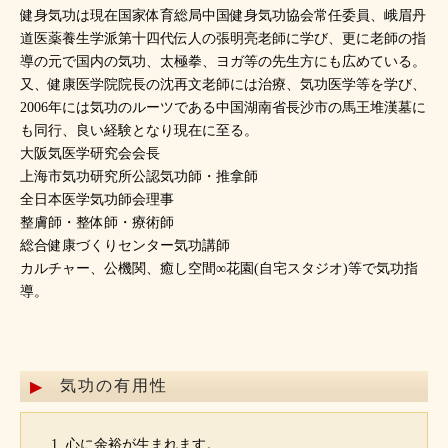
健身気功は現在国家体育総局中国健身気功協会常任委員、峨眉丹
道医薬養生学派第十四代伝人の張明亮老師に学び、更に老師の指
導の元で国内の気功、太極拳、ヨガ等の先生方にも広めている。
又、健康医学院院長の沈再文老師には治療、気功医学等を学び、
2006年には気功のルーツである中国湖南省長沙市の馬王堆漢墓に
も同行、良い経験となり現在に至る。
大阪気医学研究会会長
上海市気功研究所公認気功師・推拿師
全日本医学気功師会理事
整膚師・整体師・療術師
総合健康づくりセンター気功講師
カルチャー、公機関、癒し空間∞花園(自宅スタジオ)等で気功指
導。
気功の有用性
心に余裕が生まれます。