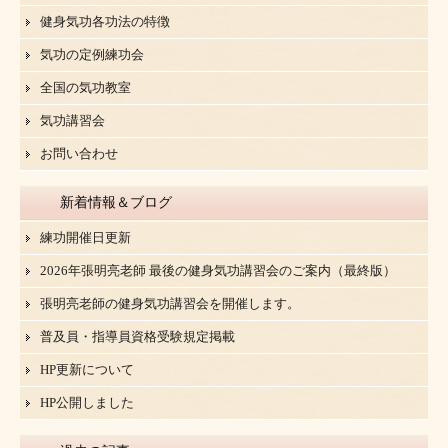
健身気功各功法の特徴
気功の定例練功会
全国の気功教室
気功講習会
お問い合わせ
新着情報＆ブログ
練功開催日更新
2026年張明亮老師 最後の健身気功講習会のご案内（最終版）
張明亮老師の健身気功講習会を開催します。
普及員・指導員資格受験規定掲載
HP更新について
HP公開しました