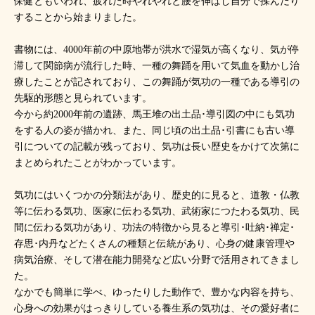
保健ともいわれ、疲れた時やれやれと腰を伸ばし自分で揉んだり
することから始まりました。
書物には、4000年前の中原地帯が洪水で湿気が高くなり、気が停
滞して関節病が流行した時、一種の舞踊を用いて気血を動かし治
療したことが記されており、この舞踊が気功の一種である導引の
先駆的形態と見られています。
今から約2000年前の遺跡、馬王堆の出土品･導引図の中にも気功
をする人の姿が描かれ、また、同じ頃の出土品･引書にも古い導
引についての記載が残っており、気功は長い歴史をかけて次第に
まとめられたことがわかっています。
気功にはいくつかの分類法があり、歴史的に見ると、道教・仏教
等に伝わる気功、医家に伝わる気功、武術家につたわる気功、民
間に伝わる気功があり、功法の特徴から見ると導引･吐納･禅定･
存思･内丹などたくさんの種類と伝統があり、心身の健康管理や
病気治療、そして潜在能力開発など広い分野で活用されてきまし
た。
なかでも簡単に学べ、ゆったりした動作で、豊かな内容を持ち、
心身への効果がはっきりしている養生系の気功は、その愛好者に