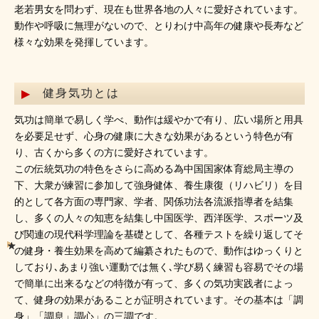
老若男女を問わず、現在も世界各地の人々に愛好されています。
動作や呼吸に無理がないので、とりわけ中高年の健康や長寿など
様々な効果を発揮しています。
健身気功とは
気功は簡単で易しく学べ、動作は緩やかで有り、広い場所と用具
を必要足せず、心身の健康に大きな効果があるという特色が有
り、古くから多くの方に愛好されています。
この伝統気功の特色をさらに高める為中国国家体育総局主導の
下、大衆が練習に参加して強身健体、養生康復（リハビリ）を目
的として各方面の専門家、学者、関係功法各流派指導者を結集
し、多くの人々の知恵を結集し中国医学、西洋医学、スポーツ及
び関連の現代科学理論を基礎として、各種テストを繰り返してそ
の健身・養生効果を高めて編纂されたもので、動作はゆっくりと
しており､あまり強い運動では無く､学び易く練習も容易でその場
で簡単に出来るなどの特徴が有って、多くの気功実践者によっ
て、健身の効果があることが証明されています。その基本は「調
身」「調息」調心」の三調です。