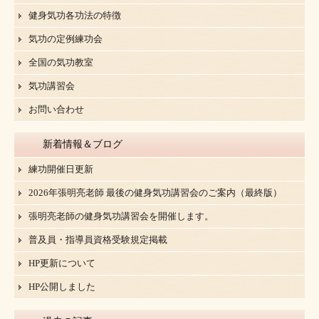
健身気功各功法の特徴
気功の定例練功会
全国の気功教室
気功講習会
お問い合わせ
新着情報＆ブログ
練功開催日更新
2026年張明亮老師 最後の健身気功講習会のご案内（最終版）
張明亮老師の健身気功講習会を開催します。
普及員・指導員資格受験規定掲載
HP更新について
HP公開しました