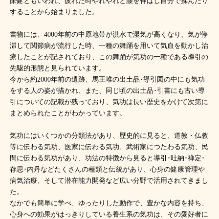
保健ともいわれ、疲れた時やれやれと腰を伸ばし自分で揉んだり
することから始まりました。
書物には、4000年前の中原地帯が洪水で湿気が高くなり、気が停
滞して関節病が流行した時、一種の舞踊を用いて気血を動かし治
療したことが記されており、この舞踊が気功の一種である導引の
先駆的形態と見られています。
今から約2000年前の遺跡、馬王堆の出土品･導引図の中にも気功
をする人の姿が描かれ、また、同じ頃の出土品･引書にも古い導
引についての記載が残っており、気功は長い歴史をかけて次第に
まとめられたことがわかっています。
気功にはいくつかの分類法があり、歴史的に見ると、道教・仏教
等に伝わる気功、医家に伝わる気功、武術家につたわる気功、民
間に伝わる気功があり、功法の特徴から見ると導引･吐納･禅定･
存思･内丹などたくさんの種類と伝統があり、心身の健康管理や
病気治療、そして潜在能力開発など広い分野で活用されてきまし
た。
なかでも簡単に学べ、ゆったりした動作で、豊かな内容を持ち、
心身への効果がはっきりしている養生系の気功は、その愛好者に