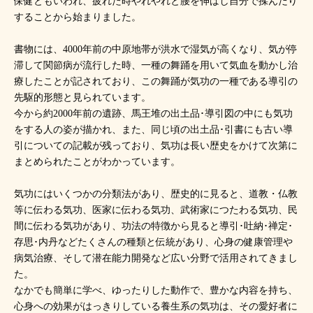
保健ともいわれ、疲れた時やれやれと腰を伸ばし自分で揉んだり
することから始まりました。
書物には、4000年前の中原地帯が洪水で湿気が高くなり、気が停
滞して関節病が流行した時、一種の舞踊を用いて気血を動かし治
療したことが記されており、この舞踊が気功の一種である導引の
先駆的形態と見られています。
今から約2000年前の遺跡、馬王堆の出土品･導引図の中にも気功
をする人の姿が描かれ、また、同じ頃の出土品･引書にも古い導
引についての記載が残っており、気功は長い歴史をかけて次第に
まとめられたことがわかっています。
気功にはいくつかの分類法があり、歴史的に見ると、道教・仏教
等に伝わる気功、医家に伝わる気功、武術家につたわる気功、民
間に伝わる気功があり、功法の特徴から見ると導引･吐納･禅定･
存思･内丹などたくさんの種類と伝統があり、心身の健康管理や
病気治療、そして潜在能力開発など広い分野で活用されてきまし
た。
なかでも簡単に学べ、ゆったりした動作で、豊かな内容を持ち、
心身への効果がはっきりしている養生系の気功は、その愛好者に