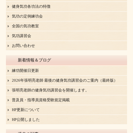
健身気功各功法の特徴
気功の定例練功会
全国の気功教室
気功講習会
お問い合わせ
新着情報＆ブログ
練功開催日更新
2026年張明亮老師 最後の健身気功講習会のご案内（最終版）
張明亮老師の健身気功講習会を開催します。
普及員・指導員資格受験規定掲載
HP更新について
HP公開しました