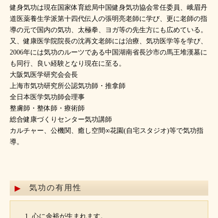
健身気功は現在国家体育総局中国健身気功協会常任委員、峨眉丹
道医薬養生学派第十四代伝人の張明亮老師に学び、更に老師の指
導の元で国内の気功、太極拳、ヨガ等の先生方にも広めている。
又、健康医学院院長の沈再文老師には治療、気功医学等を学び、
2006年には気功のルーツである中国湖南省長沙市の馬王堆漢墓に
も同行、良い経験となり現在に至る。
大阪気医学研究会会長
上海市気功研究所公認気功師・推拿師
全日本医学気功師会理事
整膚師・整体師・療術師
総合健康づくりセンター気功講師
カルチャー、公機関、癒し空間∞花園(自宅スタジオ)等で気功指
導。
気功の有用性
心に余裕が生まれます。