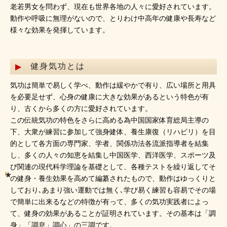
老若男女を問わず、現在も世界各地の人々に愛好されています。
動作や呼吸に無理がないので、とりわけ中高年の健康や長寿など
様々な効果を発揮しています。
健身気功とは
気功は簡単で易しく学べ、動作は緩やかで有り、広い場所と用具
を必要足せず、心身の健康に大きな効果があるという特色が有
り、古くから多くの方に愛好されています。
この伝統気功の特色をさらに高める為中国国家体育総局主導の
下、大衆が練習に参加して強身健体、養生康復（リハビリ）を目
的として各方面の専門家、学者、関係功法各流派指導者を結集
し、多くの人々の知恵を結集し中国医学、西洋医学、スポーツ及
び関連の現代科学理論を基礎として、各種テストを繰り返してそ
の健身・養生効果を高めて編纂されたもので、動作はゆっくりと
しており､あまり強い運動では無く､学び易く練習も容易でその場
で簡単に出来るなどの特徴が有って、多くの気功実践者によっ
て、健身の効果があることが証明されています。その基本は「調
身」「調息」調心」の三調です。