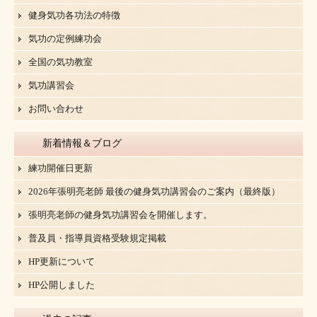
健身気功各功法の特徴
気功の定例練功会
全国の気功教室
気功講習会
お問い合わせ
新着情報＆ブログ
練功開催日更新
2026年張明亮老師 最後の健身気功講習会のご案内（最終版）
張明亮老師の健身気功講習会を開催します。
普及員・指導員資格受験規定掲載
HP更新について
HP公開しました