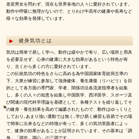
老若男女を問わず、現在も世界各地の人々に愛好されています。
動作や呼吸に無理がないので、とりわけ中高年の健康や長寿など
様々な効果を発揮しています。
健身気功とは
気功は簡単で易しく学べ、動作は緩やかで有り、広い場所と用具
を必要足せず、心身の健康に大きな効果があるという特色が有
り、古くから多くの方に愛好されています。
この伝統気功の特色をさらに高める為中国国家体育総局主導の
下、大衆が練習に参加して強身健体、養生康復（リハビリ）を目
的として各方面の専門家、学者、関係功法各流派指導者を結集
し、多くの人々の知恵を結集し中国医学、西洋医学、スポーツ及
び関連の現代科学理論を基礎として、各種テストを繰り返してそ
の健身・養生効果を高めて編纂されたもので、動作はゆっくりと
しており､あまり強い運動では無く､学び易く練習も容易でその場
で簡単に出来るなどの特徴が有って、多くの気功実践者によっ
て、健身の効果があることが証明されています。その基本は「調
身」「調息」調心」の三調です。