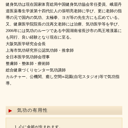
健身気功は現在国家体育総局中国健身気功協会常任委員、峨眉丹
道医薬養生学派第十四代伝人の張明亮老師に学び、更に老師の指
導の元で国内の気功、太極拳、ヨガ等の先生方にも広めている。
又、健康医学院院長の沈再文老師には治療、気功医学等を学び、
2006年には気功のルーツである中国湖南省長沙市の馬王堆漢墓に
も同行、良い経験となり現在に至る。
大阪気医学研究会会長
上海市気功研究所公認気功師・推拿師
全日本医学気功師会理事
整膚師・整体師・療術師
総合健康づくりセンター気功講師
カルチャー、公機関、癒し空間∞花園(自宅スタジオ)等で気功指
導。
気功の有用性
心に余裕が生まれます。