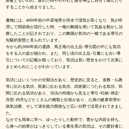
保健ともいわれ、疲れた時やれやれと腰を伸ばし自分で揉んだり
することから始まりました。
書物には、4000年前の中原地帯が洪水で湿気が高くなり、気が停
滞して関節病が流行した時、一種の舞踊を用いて気血を動かし治
療したことが記されており、この舞踊が気功の一種である導引の
先駆的形態と見られています。
今から約2000年前の遺跡、馬王堆の出土品･導引図の中にも気功
をする人の姿が描かれ、また、同じ頃の出土品･引書にも古い導
引についての記載が残っており、気功は長い歴史をかけて次第に
まとめられたことがわかっています。
気功にはいくつかの分類法があり、歴史的に見ると、道教・仏教
等に伝わる気功、医家に伝わる気功、武術家につたわる気功、民
間に伝わる気功があり、功法の特徴から見ると導引･吐納･禅定･
存思･内丹などたくさんの種類と伝統があり、心身の健康管理や
病気治療、そして潜在能力開発など広い分野で活用されてきまし
た。
なかでも簡単に学べ、ゆったりした動作で、豊かな内容を持ち、
心身への効果がはっきりしている養生系の気功は、その愛好者に