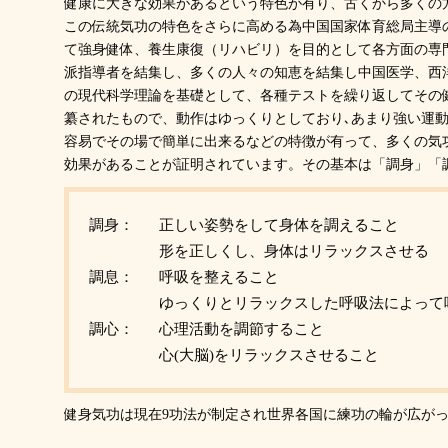
健康に大きな効果があるという特色が有り、古くから多くの
この伝統気功の特色をさらに高める為中国国家体育総局主導
て強身健体、養生康復（リハビリ）を目的として各方面の専
派指導者を結集し、多くの人々の知恵を結集し中国医学、西
の現代科学理論を基礎として、各種テストを繰り返してその
纂されたもので、動作はゆっくりとしており､あまり強い運動
容易でその場で簡単に出来るなどの特徴が有って、多くの気
効果があることが証明されています。その基本は「調身」「
調身：
正しい姿勢をして身体を調えること
形を正しくし、身体はリラックスさせる
調息：
呼吸を整えること
ゆっくりとリラックスした呼吸法によって
調心：
心理活動を調節すること
心(大脳)をリラックスさせること
健身気功は現在9功法が制定され世界各国に練功の輪が広が