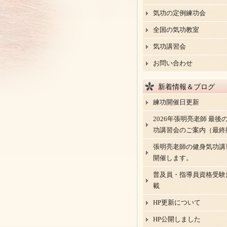
気功の定例練功会
全国の気功教室
気功講習会
お問い合わせ
新着情報＆ブログ
練功開催日更新
2026年張明亮老師 最後
功講習会のご案内（最終
張明亮老師の健身気功講
開催します。
普及員・指導員資格受験
載
HP更新について
HP公開しました