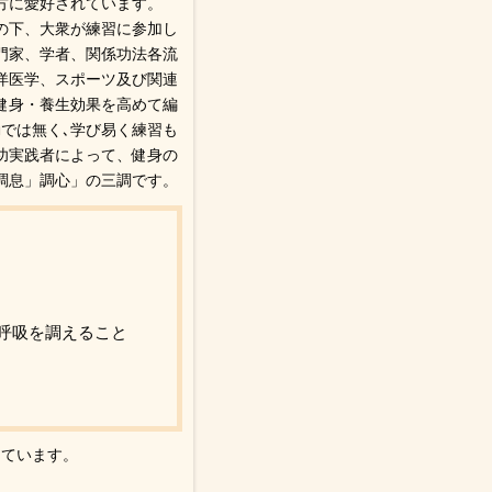
方に愛好されています。
の下、大衆が練習に参加し
門家、学者、関係功法各流
洋医学、スポーツ及び関連
健身・養生効果を高めて編
では無く､学び易く練習も
功実践者によって、健身の
調息」調心」の三調です。
呼吸を調えること
っています。