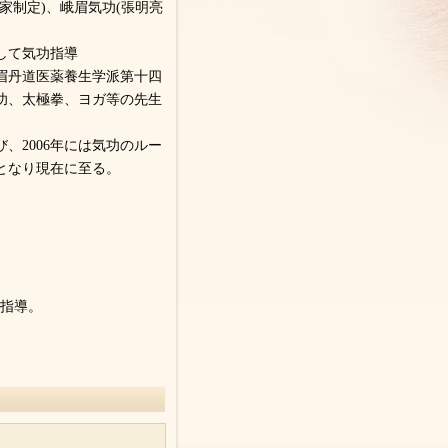
家制定)、峨眉気功(張明亮
して気功指導
眉丹道医薬養生学派第十四
功、太極拳、ヨガ等の先生
、2006年には気功のルー
となり現在に至る。
功指導。