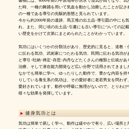
書物には、4000年前の中原地帯が洪水で湿気が高くなり、
た時、一種の舞踊を用いて気血を動かし治療したことが記さ
の一種である導引の先駆的形態と見られています。
今から約2000年前の遺跡、馬王堆の出土品･導引図の中にも
れ、また、同じ頃の出土品･引書にも古い導引についての記
い歴史をかけて次第にまとめられたことがわかっています。
気功にはいくつかの分類法があり、歴史的に見ると、道教・
に伝わる気功、武術家につたわる気功、民間に伝わる気功が
と導引･吐納･禅定･存思･内丹などたくさんの種類と伝統が
治療、そして潜在能力開発など広い分野で活用されてきまし
なかでも簡単に学べ、ゆったりした動作で、豊かな内容を持
りしている養生系の気功は、その愛好者に老若男女を問わず
愛好されています。動作や呼吸に無理がないので、とりわけ
様々な効果を発揮しています。
健身気功とは
気功は簡単で易しく学べ、動作は緩やかで有り、広い場所と