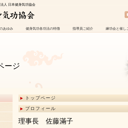
O法人 日本健身気功協会
のあゆみ
健身気功各功法の特徴
指導員ご紹介
練功会と催し
ページ
トップページ
プロフィール
理事長 佐藤滿子