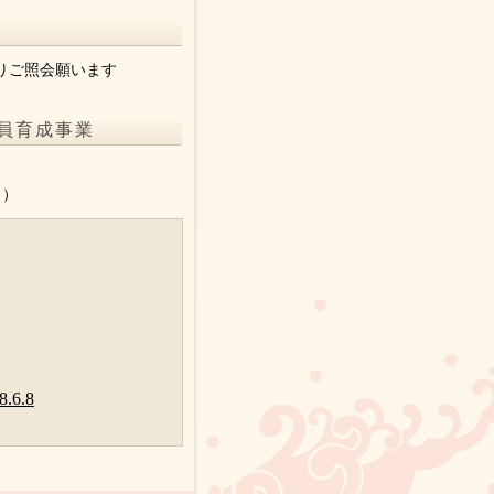
りご照会願います
員育成事業
。
り）
6.8