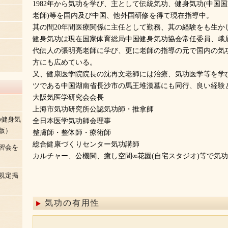
1982年から気功を学び、主として伝統気功、健身気功(中国国
老師)等を国内及び中国、他外国研修を得て現在指導中。
其の間20年間医療関係に主任として勤務、其の経験をも生か
健身気功は現在国家体育総局中国健身気功協会常任委員、峨
代伝人の張明亮老師に学び、更に老師の指導の元で国内の気
方にも広めている。
又、健康医学院院長の沈再文老師には治療、気功医学等を学び
ツである中国湖南省長沙市の馬王堆漢墓にも同行、良い経験
大阪気医学研究会会長
上海市気功研究所公認気功師・推拿師
の健身気
全日本医学気功師会理事
版）
整膚師・整体師・療術師
総合健康づくりセンター気功講師
習会を
カルチャー、公機関、癒し空間∞花園(自宅スタジオ)等で気
規定掲
気功の有用性