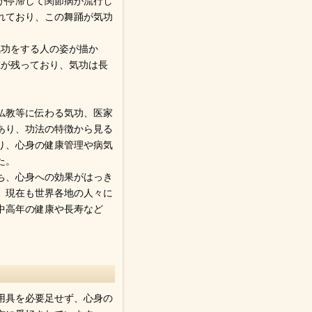
気が停滞して関節病が流行し
れており、この舞踊が気功
気功をする人の姿が描か
載が残っており、気功は長
仏教等に伝わる気功、医家
あり、功法の特徴から見る
あり、心身の健康管理や病気
た。
ち、心身への効果がはっき
、現在も世界各地の人々に
中高年の健康や長寿など
用具を必要足せず、心身の