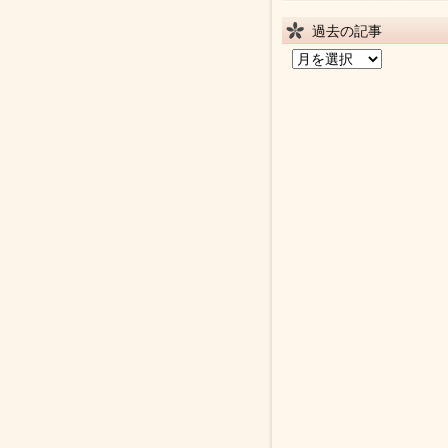
過去の記事
過
去
の
記
事