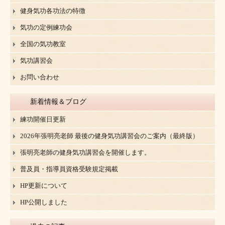
健身気功各功法の特徴
気功の定例練功会
全国の気功教室
気功講習会
お問い合わせ
新着情報＆ブログ
練功開催日更新
2026年張明亮老師 最後の健身気功講習会のご案内（最終版）
張明亮老師の健身気功講習会を開催します。
普及員・指導員資格受験規定掲載
HP更新について
HP公開しました