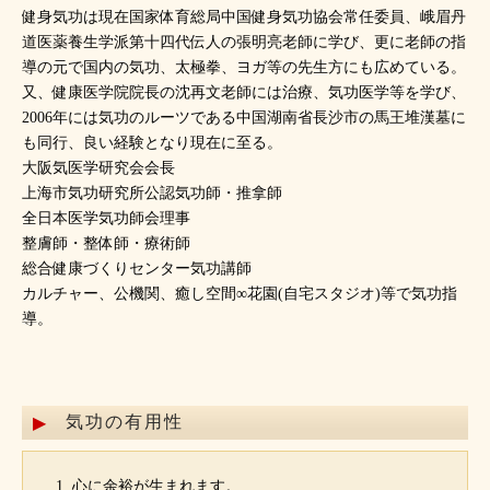
健身気功は現在国家体育総局中国健身気功協会常任委員、峨眉丹
道医薬養生学派第十四代伝人の張明亮老師に学び、更に老師の指
導の元で国内の気功、太極拳、ヨガ等の先生方にも広めている。
又、健康医学院院長の沈再文老師には治療、気功医学等を学び、
2006年には気功のルーツである中国湖南省長沙市の馬王堆漢墓に
も同行、良い経験となり現在に至る。
大阪気医学研究会会長
上海市気功研究所公認気功師・推拿師
全日本医学気功師会理事
整膚師・整体師・療術師
総合健康づくりセンター気功講師
カルチャー、公機関、癒し空間∞花園(自宅スタジオ)等で気功指
導。
気功の有用性
心に余裕が生まれます。