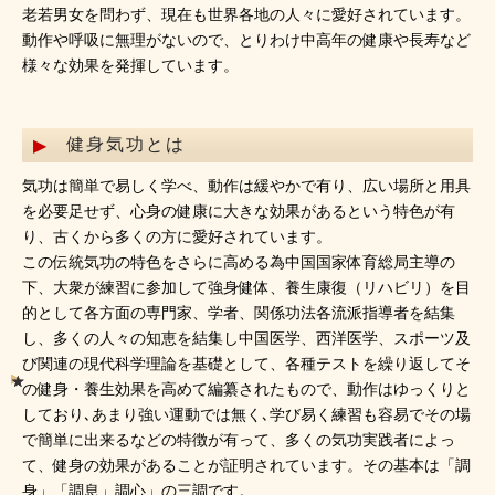
老若男女を問わず、現在も世界各地の人々に愛好されています。
動作や呼吸に無理がないので、とりわけ中高年の健康や長寿など
様々な効果を発揮しています。
健身気功とは
気功は簡単で易しく学べ、動作は緩やかで有り、広い場所と用具
を必要足せず、心身の健康に大きな効果があるという特色が有
り、古くから多くの方に愛好されています。
この伝統気功の特色をさらに高める為中国国家体育総局主導の
下、大衆が練習に参加して強身健体、養生康復（リハビリ）を目
的として各方面の専門家、学者、関係功法各流派指導者を結集
し、多くの人々の知恵を結集し中国医学、西洋医学、スポーツ及
び関連の現代科学理論を基礎として、各種テストを繰り返してそ
の健身・養生効果を高めて編纂されたもので、動作はゆっくりと
しており､あまり強い運動では無く､学び易く練習も容易でその場
で簡単に出来るなどの特徴が有って、多くの気功実践者によっ
て、健身の効果があることが証明されています。その基本は「調
身」「調息」調心」の三調です。