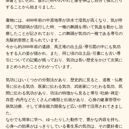
保健ともいわれ、疲れた時やれやれと腰を伸ばし自分で揉んだり
することから始まりました。
書物には、4000年前の中原地帯が洪水で湿気が高くなり、気が停
滞して関節病が流行した時、一種の舞踊を用いて気血を動かし治
療したことが記されており、この舞踊が気功の一種である導引の
先駆的形態と見られています。
今から約2000年前の遺跡、馬王堆の出土品･導引図の中にも気功
をする人の姿が描かれ、また、同じ頃の出土品･引書にも古い導
引についての記載が残っており、気功は長い歴史をかけて次第に
まとめられたことがわかっています。
気功にはいくつかの分類法があり、歴史的に見ると、道教・仏教
等に伝わる気功、医家に伝わる気功、武術家につたわる気功、民
間に伝わる気功があり、功法の特徴から見ると導引･吐納･禅定･
存思･内丹などたくさんの種類と伝統があり、心身の健康管理や
病気治療、そして潜在能力開発など広い分野で活用されてきまし
た。
なかでも簡単に学べ、ゆったりした動作で、豊かな内容を持ち、
心身への効果がはっきりしている養生系の気功は、その愛好者に