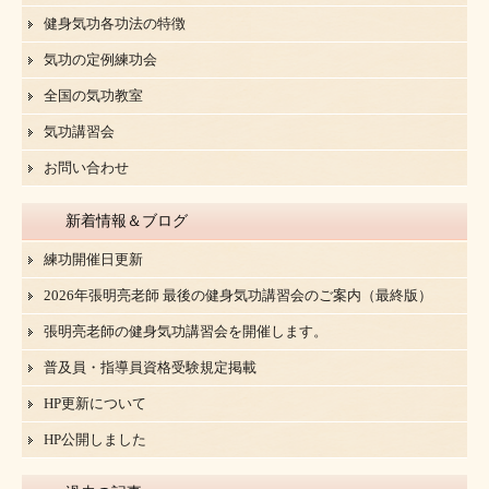
健身気功各功法の特徴
気功の定例練功会
全国の気功教室
気功講習会
お問い合わせ
新着情報＆ブログ
練功開催日更新
2026年張明亮老師 最後の健身気功講習会のご案内（最終版）
張明亮老師の健身気功講習会を開催します。
普及員・指導員資格受験規定掲載
HP更新について
HP公開しました