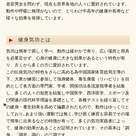
老若男女を問わず、現在も世界各地の人々に愛好されています。
動作や呼吸に無理がないので、とりわけ中高年の健康や長寿など
様々な効果を発揮しています。
健身気功とは
気功は簡単で易しく学べ、動作は緩やかで有り、広い場所と用具
を必要足せず、心身の健康に大きな効果があるという特色が有
り、古くから多くの方に愛好されています。
この伝統気功の特色をさらに高める為中国国家体育総局主導の
下、大衆が練習に参加して強身健体、養生康復（リハビリ）を目
的として各方面の専門家、学者、関係功法各流派指導者を結集
し、多くの人々の知恵を結集し中国医学、西洋医学、スポーツ及
び関連の現代科学理論を基礎として、各種テストを繰り返してそ
の健身・養生効果を高めて編纂されたもので、動作はゆっくりと
しており､あまり強い運動では無く､学び易く練習も容易でその場
で簡単に出来るなどの特徴が有って、多くの気功実践者によっ
て、健身の効果があることが証明されています。その基本は「調
身」「調息」調心」の三調です。