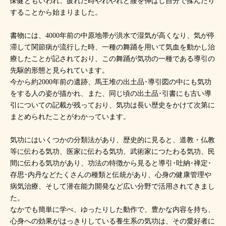
保健ともいわれ、疲れた時やれやれと腰を伸ばし自分で揉んだり
することから始まりました。
書物には、4000年前の中原地帯が洪水で湿気が高くなり、気が停
滞して関節病が流行した時、一種の舞踊を用いて気血を動かし治
療したことが記されており、この舞踊が気功の一種である導引の
先駆的形態と見られています。
今から約2000年前の遺跡、馬王堆の出土品･導引図の中にも気功
をする人の姿が描かれ、また、同じ頃の出土品･引書にも古い導
引についての記載が残っており、気功は長い歴史をかけて次第に
まとめられたことがわかっています。
気功にはいくつかの分類法があり、歴史的に見ると、道教・仏教
等に伝わる気功、医家に伝わる気功、武術家につたわる気功、民
間に伝わる気功があり、功法の特徴から見ると導引･吐納･禅定･
存思･内丹などたくさんの種類と伝統があり、心身の健康管理や
病気治療、そして潜在能力開発など広い分野で活用されてきまし
た。
なかでも簡単に学べ、ゆったりした動作で、豊かな内容を持ち、
心身への効果がはっきりしている養生系の気功は、その愛好者に