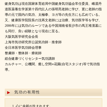
健身気功は現在国家体育総局中国健身気功協会常任委員、峨眉丹
道医薬養生学派第十四代伝人の張明亮老師に学び、更に老師の指
導の元で国内の気功、太極拳、ヨガ等の先生方にも広めている。
又、健康医学院院長の沈再文老師には治療、気功医学等を学び、
2006年には気功のルーツである中国湖南省長沙市の馬王堆漢墓に
も同行、良い経験となり現在に至る。
大阪気医学研究会会長
上海市気功研究所公認気功師・推拿師
全日本医学気功師会理事
整膚師・整体師・療術師
総合健康づくりセンター気功講師
カルチャー、公機関、癒し空間∞花園(自宅スタジオ)等で気功指
導。
気功の有用性
心に余裕が生まれます。