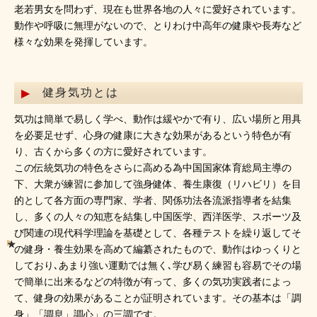
老若男女を問わず、現在も世界各地の人々に愛好されています。
動作や呼吸に無理がないので、とりわけ中高年の健康や長寿など
様々な効果を発揮しています。
健身気功とは
気功は簡単で易しく学べ、動作は緩やかで有り、広い場所と用具
を必要足せず、心身の健康に大きな効果があるという特色が有
り、古くから多くの方に愛好されています。
この伝統気功の特色をさらに高める為中国国家体育総局主導の
下、大衆が練習に参加して強身健体、養生康復（リハビリ）を目
的として各方面の専門家、学者、関係功法各流派指導者を結集
し、多くの人々の知恵を結集し中国医学、西洋医学、スポーツ及
び関連の現代科学理論を基礎として、各種テストを繰り返してそ
の健身・養生効果を高めて編纂されたもので、動作はゆっくりと
しており､あまり強い運動では無く､学び易く練習も容易でその場
で簡単に出来るなどの特徴が有って、多くの気功実践者によっ
て、健身の効果があることが証明されています。その基本は「調
身」「調息」調心」の三調です。