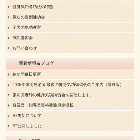
健身気功各功法の特徴
気功の定例練功会
全国の気功教室
気功講習会
お問い合わせ
新着情報＆ブログ
練功開催日更新
2026年張明亮老師 最後の健身気功講習会のご案内（最終版）
張明亮老師の健身気功講習会を開催します。
普及員・指導員資格受験規定掲載
HP更新について
HP公開しました