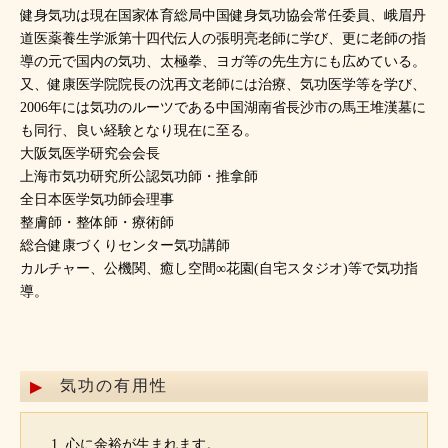
健身気功は現在国家体育総局中国健身気功協会常任委員、峨眉丹
道医薬養生学派第十四代伝人の張明亮老師に学び、更に老師の指
導の元で国内の気功、太極拳、ヨガ等の先生方にも広めている。
又、健康医学院院長の沈再文老師には治療、気功医学等を学び、
2006年には気功のルーツである中国湖南省長沙市の馬王堆漢墓に
も同行、良い経験となり現在に至る。
大阪気医学研究会会長
上海市気功研究所公認気功師・推拿師
全日本医学気功師会理事
整膚師・整体師・療術師
総合健康づくりセンター気功講師
カルチャー、公機関、癒し空間∞花園(自宅スタジオ)等で気功指
導。
気功の有用性
心に余裕が生まれます。