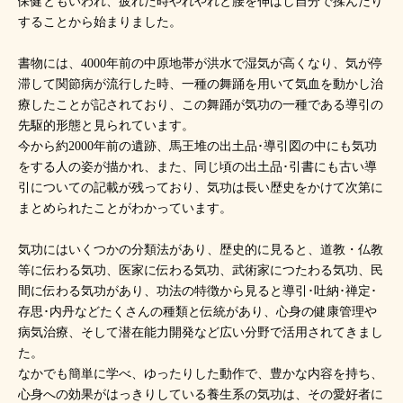
保健ともいわれ、疲れた時やれやれと腰を伸ばし自分で揉んだり
することから始まりました。
書物には、4000年前の中原地帯が洪水で湿気が高くなり、気が停
滞して関節病が流行した時、一種の舞踊を用いて気血を動かし治
療したことが記されており、この舞踊が気功の一種である導引の
先駆的形態と見られています。
今から約2000年前の遺跡、馬王堆の出土品･導引図の中にも気功
をする人の姿が描かれ、また、同じ頃の出土品･引書にも古い導
引についての記載が残っており、気功は長い歴史をかけて次第に
まとめられたことがわかっています。
気功にはいくつかの分類法があり、歴史的に見ると、道教・仏教
等に伝わる気功、医家に伝わる気功、武術家につたわる気功、民
間に伝わる気功があり、功法の特徴から見ると導引･吐納･禅定･
存思･内丹などたくさんの種類と伝統があり、心身の健康管理や
病気治療、そして潜在能力開発など広い分野で活用されてきまし
た。
なかでも簡単に学べ、ゆったりした動作で、豊かな内容を持ち、
心身への効果がはっきりしている養生系の気功は、その愛好者に