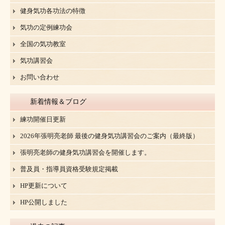
健身気功各功法の特徴
気功の定例練功会
全国の気功教室
気功講習会
お問い合わせ
新着情報＆ブログ
練功開催日更新
2026年張明亮老師 最後の健身気功講習会のご案内（最終版）
張明亮老師の健身気功講習会を開催します。
普及員・指導員資格受験規定掲載
HP更新について
HP公開しました