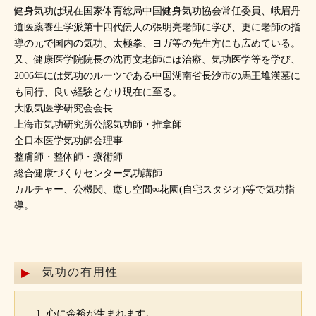
健身気功は現在国家体育総局中国健身気功協会常任委員、峨眉丹
道医薬養生学派第十四代伝人の張明亮老師に学び、更に老師の指
導の元で国内の気功、太極拳、ヨガ等の先生方にも広めている。
又、健康医学院院長の沈再文老師には治療、気功医学等を学び、
2006年には気功のルーツである中国湖南省長沙市の馬王堆漢墓に
も同行、良い経験となり現在に至る。
大阪気医学研究会会長
上海市気功研究所公認気功師・推拿師
全日本医学気功師会理事
整膚師・整体師・療術師
総合健康づくりセンター気功講師
カルチャー、公機関、癒し空間∞花園(自宅スタジオ)等で気功指
導。
気功の有用性
心に余裕が生まれます。