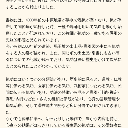
保健ともいわれ、疲れた時やれやれと腰を伸ばし自分で揉んだり
することから始まりました。
書物には、4000年前の中原地帯が洪水で湿気が高くなり、気が停
滞して関節病が流行した時、一種の舞踊を用いて気血を動かし治
療したことが記されており、この舞踊が気功の一種である導引の
先駆的形態と見られています。
今から約2000年前の遺跡、馬王堆の出土品･導引図の中にも気功
をする人の姿が描かれ、また、同じ頃の出土品･引書にも古い導
引についての記載が残っており、気功は長い歴史をかけて次第に
まとめられたことがわかっています。
気功にはいくつかの分類法があり、歴史的に見ると、道教・仏教
等に伝わる気功、医家に伝わる気功、武術家につたわる気功、民
間に伝わる気功があり、功法の特徴から見ると導引･吐納･禅定･
存思･内丹などたくさんの種類と伝統があり、心身の健康管理や
病気治療、そして潜在能力開発など広い分野で活用されてきまし
た。
なかでも簡単に学べ、ゆったりした動作で、豊かな内容を持ち、
心身への効果がはっきりしている養生系の気功は、その愛好者に