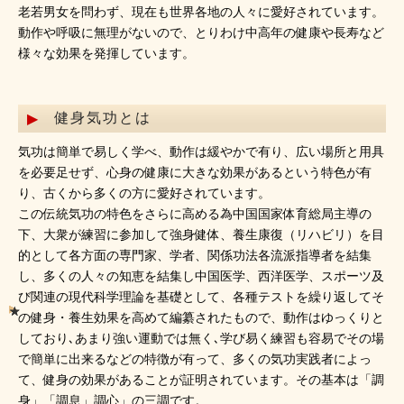
老若男女を問わず、現在も世界各地の人々に愛好されています。
動作や呼吸に無理がないので、とりわけ中高年の健康や長寿など
様々な効果を発揮しています。
健身気功とは
気功は簡単で易しく学べ、動作は緩やかで有り、広い場所と用具
を必要足せず、心身の健康に大きな効果があるという特色が有
り、古くから多くの方に愛好されています。
この伝統気功の特色をさらに高める為中国国家体育総局主導の
下、大衆が練習に参加して強身健体、養生康復（リハビリ）を目
的として各方面の専門家、学者、関係功法各流派指導者を結集
し、多くの人々の知恵を結集し中国医学、西洋医学、スポーツ及
び関連の現代科学理論を基礎として、各種テストを繰り返してそ
の健身・養生効果を高めて編纂されたもので、動作はゆっくりと
しており､あまり強い運動では無く､学び易く練習も容易でその場
で簡単に出来るなどの特徴が有って、多くの気功実践者によっ
て、健身の効果があることが証明されています。その基本は「調
身」「調息」調心」の三調です。