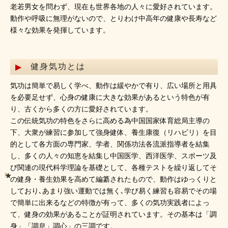
老若男女を問わず、現在も世界各地の人々に愛好されています。
動作や呼吸に無理がないので、とりわけ中高年の健康や長寿など
様々な効果を発揮しています。
健身気功とは
気功は簡単で易しく学べ、動作は緩やかで有り、広い場所と用具
を必要足せず、心身の健康に大きな効果があるという特色が有
り、古くから多くの方に愛好されています。
この伝統気功の特色をさらに高める為中国国家体育総局主導の
下、大衆が練習に参加して強身健体、養生康復（リハビリ）を目
的として各方面の専門家、学者、関係功法各流派指導者を結集
し、多くの人々の知恵を結集し中国医学、西洋医学、スポーツ及
び関連の現代科学理論を基礎として、各種テストを繰り返してそ
の健身・養生効果を高めて編纂されたもので、動作はゆっくりと
しており､あまり強い運動では無く､学び易く練習も容易でその場
で簡単に出来るなどの特徴が有って、多くの気功実践者によっ
て、健身の効果があることが証明されています。その基本は「調
身」「調息」調心」の三調です。