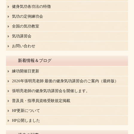
健身気功各功法の特徴
気功の定例練功会
全国の気功教室
気功講習会
お問い合わせ
新着情報＆ブログ
練功開催日更新
2026年張明亮老師 最後の健身気功講習会のご案内（最終版）
張明亮老師の健身気功講習会を開催します。
普及員・指導員資格受験規定掲載
HP更新について
HP公開しました