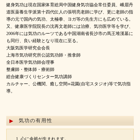
健身気功は現在国家体育総局中国健身気功協会常任委員、峨眉丹
道医薬養生学派第十四代伝人の張明亮老師に学び、更に老師の指
導の元で国内の気功、太極拳、ヨガ等の先生方にも広めている。
又、健康医学院院長の沈再文老師には治療、気功医学等を学び、
2006年には気功のルーツである中国湖南省長沙市の馬王堆漢墓に
も同行、良い経験となり現在に至る。
大阪気医学研究会会長
上海市気功研究所公認気功師・推拿師
全日本医学気功師会理事
整膚師・整体師・療術師
総合健康づくりセンター気功講師
カルチャー、公機関、癒し空間∞花園(自宅スタジオ)等で気功指
導。
気功の有用性
心に余裕が生まれます。