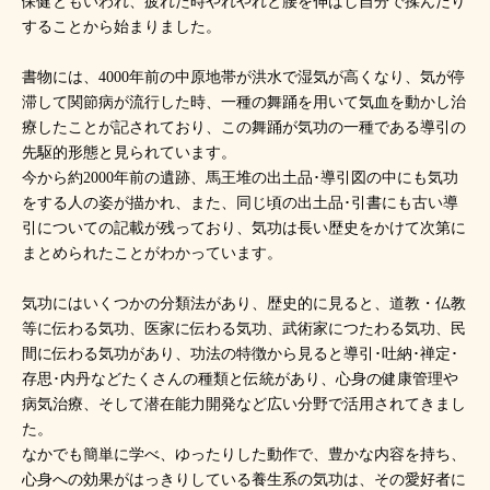
保健ともいわれ、疲れた時やれやれと腰を伸ばし自分で揉んだり
することから始まりました。
書物には、4000年前の中原地帯が洪水で湿気が高くなり、気が停
滞して関節病が流行した時、一種の舞踊を用いて気血を動かし治
療したことが記されており、この舞踊が気功の一種である導引の
先駆的形態と見られています。
今から約2000年前の遺跡、馬王堆の出土品･導引図の中にも気功
をする人の姿が描かれ、また、同じ頃の出土品･引書にも古い導
引についての記載が残っており、気功は長い歴史をかけて次第に
まとめられたことがわかっています。
気功にはいくつかの分類法があり、歴史的に見ると、道教・仏教
等に伝わる気功、医家に伝わる気功、武術家につたわる気功、民
間に伝わる気功があり、功法の特徴から見ると導引･吐納･禅定･
存思･内丹などたくさんの種類と伝統があり、心身の健康管理や
病気治療、そして潜在能力開発など広い分野で活用されてきまし
た。
なかでも簡単に学べ、ゆったりした動作で、豊かな内容を持ち、
心身への効果がはっきりしている養生系の気功は、その愛好者に