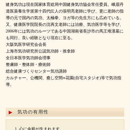
健身気功は現在国家体育総局中国健身気功協会常任委員、峨眉丹
道医薬養生学派第十四代伝人の張明亮老師に学び、更に老師の指
導の元で国内の気功、太極拳、ヨガ等の先生方にも広めている。
又、健康医学院院長の沈再文老師には治療、気功医学等を学び、
2006年には気功のルーツである中国湖南省長沙市の馬王堆漢墓に
も同行、良い経験となり現在に至る。
大阪気医学研究会会長
上海市気功研究所公認気功師・推拿師
全日本医学気功師会理事
整膚師・整体師・療術師
総合健康づくりセンター気功講師
カルチャー、公機関、癒し空間∞花園(自宅スタジオ)等で気功指
導。
気功の有用性
心に余裕が生まれます。