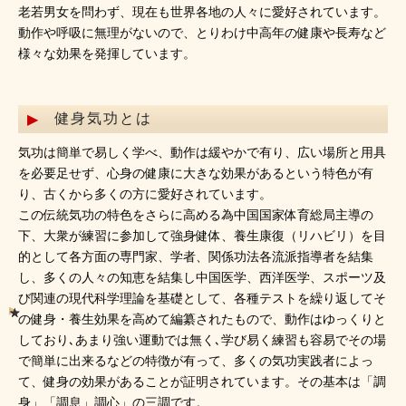
老若男女を問わず、現在も世界各地の人々に愛好されています。
動作や呼吸に無理がないので、とりわけ中高年の健康や長寿など
様々な効果を発揮しています。
健身気功とは
気功は簡単で易しく学べ、動作は緩やかで有り、広い場所と用具
を必要足せず、心身の健康に大きな効果があるという特色が有
り、古くから多くの方に愛好されています。
この伝統気功の特色をさらに高める為中国国家体育総局主導の
下、大衆が練習に参加して強身健体、養生康復（リハビリ）を目
的として各方面の専門家、学者、関係功法各流派指導者を結集
し、多くの人々の知恵を結集し中国医学、西洋医学、スポーツ及
び関連の現代科学理論を基礎として、各種テストを繰り返してそ
の健身・養生効果を高めて編纂されたもので、動作はゆっくりと
しており､あまり強い運動では無く､学び易く練習も容易でその場
で簡単に出来るなどの特徴が有って、多くの気功実践者によっ
て、健身の効果があることが証明されています。その基本は「調
身」「調息」調心」の三調です。