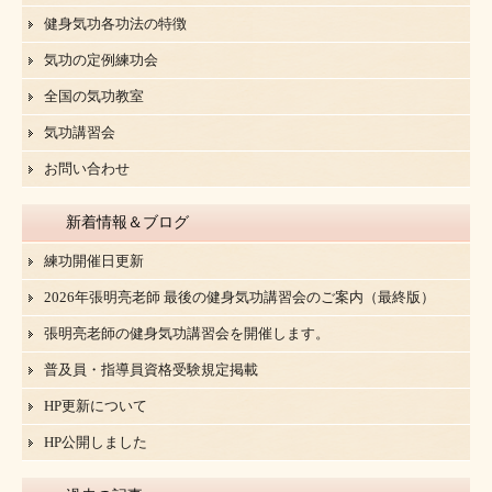
健身気功各功法の特徴
気功の定例練功会
全国の気功教室
気功講習会
お問い合わせ
新着情報＆ブログ
練功開催日更新
2026年張明亮老師 最後の健身気功講習会のご案内（最終版）
張明亮老師の健身気功講習会を開催します。
普及員・指導員資格受験規定掲載
HP更新について
HP公開しました