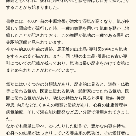
保健ともいわれ、疲れた時やれやれと腰を伸ばし自分で揉んだり
することから始まりました。
書物には、4000年前の中原地帯が洪水で湿気が高くなり、気が停
滞して関節病が流行した時、一種の舞踊を用いて気血を動かし治
療したことが記されており、この舞踊が気功の一種である導引の
先駆的形態と見られています。
今から約2000年前の遺跡、馬王堆の出土品･導引図の中にも気功
をする人の姿が描かれ、また、同じ頃の出土品･引書にも古い導
引についての記載が残っており、気功は長い歴史をかけて次第に
まとめられたことがわかっています。
気功にはいくつかの分類法があり、歴史的に見ると、道教・仏教
等に伝わる気功、医家に伝わる気功、武術家につたわる気功、民
間に伝わる気功があり、功法の特徴から見ると導引･吐納･禅定･
存思･内丹などたくさんの種類と伝統があり、心身の健康管理や
病気治療、そして潜在能力開発など広い分野で活用されてきまし
た。
なかでも簡単に学べ、ゆったりした動作で、豊かな内容を持ち、
心身への効果がはっきりしている養生系の気功は、その愛好者に