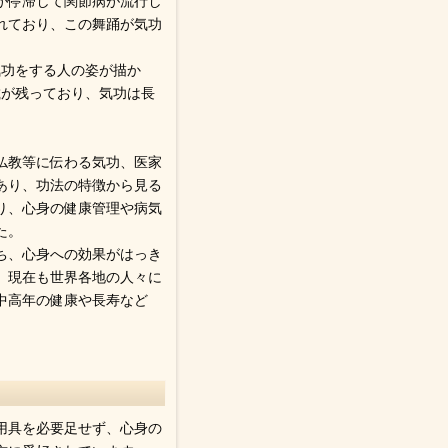
気が停滞して関節病が流行し
れており、この舞踊が気功
気功をする人の姿が描か
載が残っており、気功は長
仏教等に伝わる気功、医家
あり、功法の特徴から見る
あり、心身の健康管理や病気
た。
ち、心身への効果がはっき
、現在も世界各地の人々に
中高年の健康や長寿など
用具を必要足せず、心身の