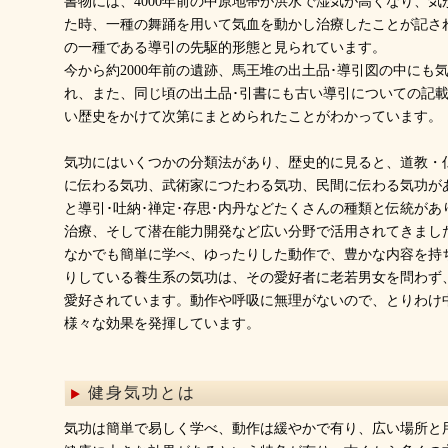
書物には、4000年前の中原地帯が洪水で湿気が高くなり、
た時、一種の舞踊を用いて気血を動かし治療したことが記さ
の一種である導引の先駆的形態と見られています。
今から約2000年前の遺跡、馬王堆の出土品･導引図の中にも
れ、また、同じ頃の出土品･引書にも古い導引についての記
い歴史をかけて次第にまとめられたことがわかっています。
気功にはいくつかの分類法があり、歴史的に見ると、道教・
に伝わる気功、武術家につたわる気功、民間に伝わる気功が
と導引･吐納･禅定･存思･内丹などたくさんの種類と伝統が
治療、そして潜在能力開発など広い分野で活用されてきまし
なかでも簡単に学べ、ゆったりした動作で、豊かな内容を持
りしている養生系の気功は、その愛好者に老若男女を問わず
愛好されています。動作や呼吸に無理がないので、とりわけ
様々な効果を発揮しています。
健身気功とは
気功は簡単で易しく学べ、動作は緩やかで有り、広い場所と