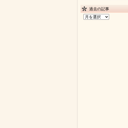
過去の記事
過
去
の
記
事