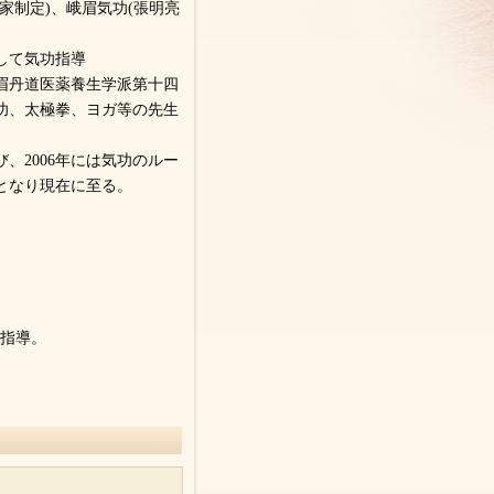
家制定)、峨眉気功(張明亮
して気功指導
眉丹道医薬養生学派第十四
功、太極拳、ヨガ等の先生
、2006年には気功のルー
となり現在に至る。
功指導。