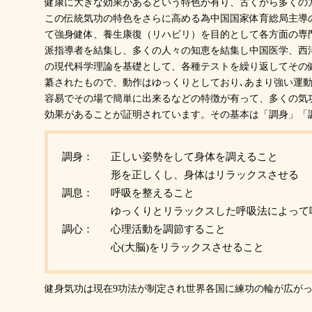
健康に大きな効果があるという特色が有り、古くから多くの
この伝統気功の特色をさらに高める為中国国家体育総局主導
て強身健体、養生康復（リハビリ）を目的として各方面の専
派指導者を結集し、多くの人々の知恵を結集し中国医学、西
の現代科学理論を基礎として、各種テストを繰り返してその
纂されたもので、動作はゆっくりとしており､あまり強い運動
容易でその場で簡単に出来るなどの特徴が有って、多くの気
効果があることが証明されています。その基本は「調身」「
調身：
正しい姿勢をして身体を調えること
形を正しくし、身体はリラックスさせる
調息：
呼吸を整えること
ゆっくりとリラックスした呼吸法によって
調心：
心理活動を調節すること
心(大脳)をリラックスさせること
健身気功は現在9功法が制定され世界各国に練功の輪が広が