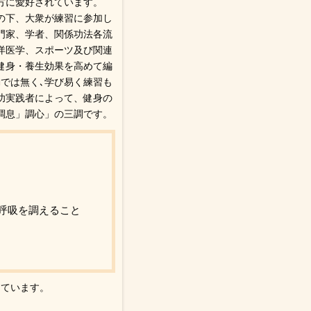
方に愛好されています。
の下、大衆が練習に参加し
門家、学者、関係功法各流
洋医学、スポーツ及び関連
健身・養生効果を高めて編
では無く､学び易く練習も
功実践者によって、健身の
調息」調心」の三調です。
呼吸を調えること
っています。