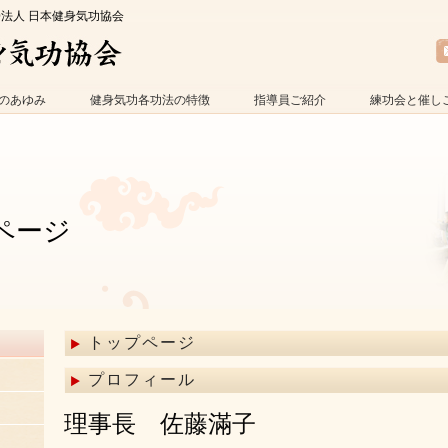
O法人 日本健身気功協会
のあゆみ
健身気功各功法の特徴
指導員ご紹介
練功会と催し
ページ
トップページ
プロフィール
理事長 佐藤滿子