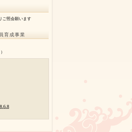
りご照会願います
員育成事業
。
り）
6.8