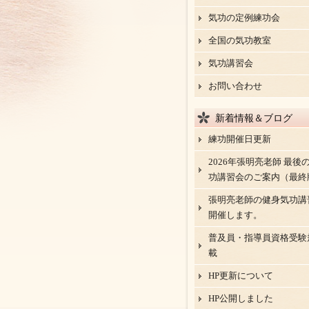
気功の定例練功会
全国の気功教室
気功講習会
お問い合わせ
新着情報＆ブログ
練功開催日更新
2026年張明亮老師 最後
功講習会のご案内（最終
張明亮老師の健身気功講
開催します。
普及員・指導員資格受験
載
HP更新について
HP公開しました