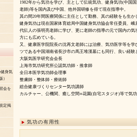
1982年から気功を学び、主として伝統気功、健身気功(中国国
老師)等を国内及び中国、他外国研修を得て現在指導中。
其の間20年間医療関係に主任として勤務、其の経験をも生か
健身気功は現在国家体育総局中国健身気功協会常任委員、峨
代伝人の張明亮老師に学び、更に老師の指導の元で国内の気
方にも広めている。
又、健康医学院院長の沈再文老師には治療、気功医学等を学び
ツである中国湖南省長沙市の馬王堆漢墓にも同行、良い経験
大阪気医学研究会会長
上海市気功研究所公認気功師・推拿師
の健身気
全日本医学気功師会理事
版）
整膚師・整体師・療術師
総合健康づくりセンター気功講師
習会を
カルチャー、公機関、癒し空間∞花園(自宅スタジオ)等で気
規定掲
気功の有用性