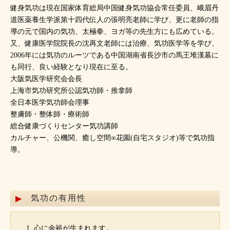
健身気功は現在国家体育総局中国健身気功協会常任委員、峨眉丹
道医薬養生学派第十四代伝人の張明亮老師に学び、更に老師の指
導の元で国内の気功、太極拳、ヨガ等の先生方にも広めている。
又、健康医学院院長の沈再文老師には治療、気功医学等を学び、
2006年には気功のルーツである中国湖南省長沙市の馬王堆漢墓に
も同行、良い経験となり現在に至る。
大阪気医学研究会会長
上海市気功研究所公認気功師・推拿師
全日本医学気功師会理事
整膚師・整体師・療術師
総合健康づくりセンター気功講師
カルチャー、公機関、癒し空間∞花園(自宅スタジオ)等で気功指
導。
気功の有用性
心に余裕が生まれます。