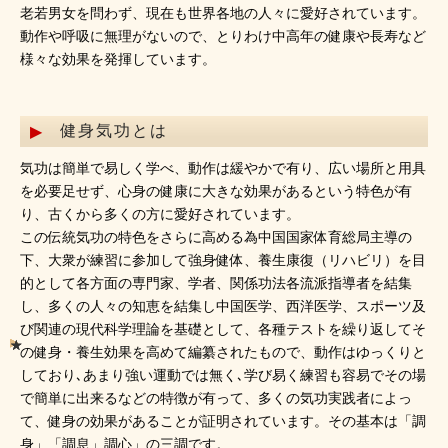
老若男女を問わず、現在も世界各地の人々に愛好されています。
動作や呼吸に無理がないので、とりわけ中高年の健康や長寿など
様々な効果を発揮しています。
健身気功とは
気功は簡単で易しく学べ、動作は緩やかで有り、広い場所と用具
を必要足せず、心身の健康に大きな効果があるという特色が有
り、古くから多くの方に愛好されています。
この伝統気功の特色をさらに高める為中国国家体育総局主導の
下、大衆が練習に参加して強身健体、養生康復（リハビリ）を目
的として各方面の専門家、学者、関係功法各流派指導者を結集
し、多くの人々の知恵を結集し中国医学、西洋医学、スポーツ及
び関連の現代科学理論を基礎として、各種テストを繰り返してそ
の健身・養生効果を高めて編纂されたもので、動作はゆっくりと
しており､あまり強い運動では無く､学び易く練習も容易でその場
で簡単に出来るなどの特徴が有って、多くの気功実践者によっ
て、健身の効果があることが証明されています。その基本は「調
身」「調息」調心」の三調です。