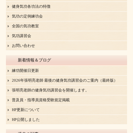
健身気功各功法の特徴
気功の定例練功会
全国の気功教室
気功講習会
お問い合わせ
新着情報＆ブログ
練功開催日更新
2026年張明亮老師 最後の健身気功講習会のご案内（最終版）
張明亮老師の健身気功講習会を開催します。
普及員・指導員資格受験規定掲載
HP更新について
HP公開しました