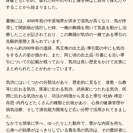
保健ともいわれ、疲れた時やれやれと腰を伸ばし自分で揉んだり
することから始まりました。
書物には、4000年前の中原地帯が洪水で湿気が高くなり、気が停
滞して関節病が流行した時、一種の舞踊を用いて気血を動かし治
療したことが記されており、この舞踊が気功の一種である導引の
先駆的形態と見られています。
今から約2000年前の遺跡、馬王堆の出土品･導引図の中にも気功
をする人の姿が描かれ、また、同じ頃の出土品･引書にも古い導
引についての記載が残っており、気功は長い歴史をかけて次第に
まとめられたことがわかっています。
気功にはいくつかの分類法があり、歴史的に見ると、道教・仏教
等に伝わる気功、医家に伝わる気功、武術家につたわる気功、民
間に伝わる気功があり、功法の特徴から見ると導引･吐納･禅定･
存思･内丹などたくさんの種類と伝統があり、心身の健康管理や
病気治療、そして潜在能力開発など広い分野で活用されてきまし
た。
なかでも簡単に学べ、ゆったりした動作で、豊かな内容を持ち、
心身への効果がはっきりしている養生系の気功は、その愛好者に