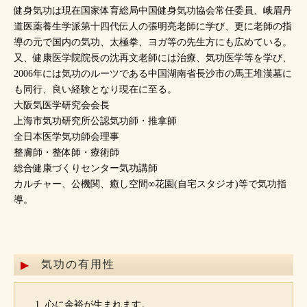
健身気功は現在国家体育総局中国健身気功協会常任委員、峨眉丹
道医薬養生学派第十四代伝人の張明亮老師に学び、更に老師の指
導の元で国内の気功、太極拳、ヨガ等の先生方にも広めている。
又、健康医学院院長の沈再文老師には治療、気功医学等を学び、
2006年には気功のルーツである中国湖南省長沙市の馬王堆漢墓に
も同行、良い経験となり現在に至る。
大阪気医学研究会会長
上海市気功研究所公認気功師・推拿師
全日本医学気功師会理事
整膚師・整体師・療術師
総合健康づくりセンター気功講師
カルチャー、公機関、癒し空間∞花園(自宅スタジオ)等で気功指
導。
気功の有用性
心に余裕が生まれます。