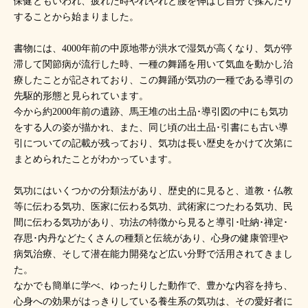
保健ともいわれ、疲れた時やれやれと腰を伸ばし自分で揉んだり
することから始まりました。
書物には、4000年前の中原地帯が洪水で湿気が高くなり、気が停
滞して関節病が流行した時、一種の舞踊を用いて気血を動かし治
療したことが記されており、この舞踊が気功の一種である導引の
先駆的形態と見られています。
今から約2000年前の遺跡、馬王堆の出土品･導引図の中にも気功
をする人の姿が描かれ、また、同じ頃の出土品･引書にも古い導
引についての記載が残っており、気功は長い歴史をかけて次第に
まとめられたことがわかっています。
気功にはいくつかの分類法があり、歴史的に見ると、道教・仏教
等に伝わる気功、医家に伝わる気功、武術家につたわる気功、民
間に伝わる気功があり、功法の特徴から見ると導引･吐納･禅定･
存思･内丹などたくさんの種類と伝統があり、心身の健康管理や
病気治療、そして潜在能力開発など広い分野で活用されてきまし
た。
なかでも簡単に学べ、ゆったりした動作で、豊かな内容を持ち、
心身への効果がはっきりしている養生系の気功は、その愛好者に