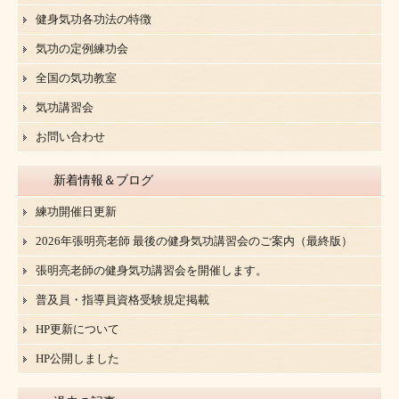
健身気功各功法の特徴
気功の定例練功会
全国の気功教室
気功講習会
お問い合わせ
新着情報＆ブログ
練功開催日更新
2026年張明亮老師 最後の健身気功講習会のご案内（最終版）
張明亮老師の健身気功講習会を開催します。
普及員・指導員資格受験規定掲載
HP更新について
HP公開しました