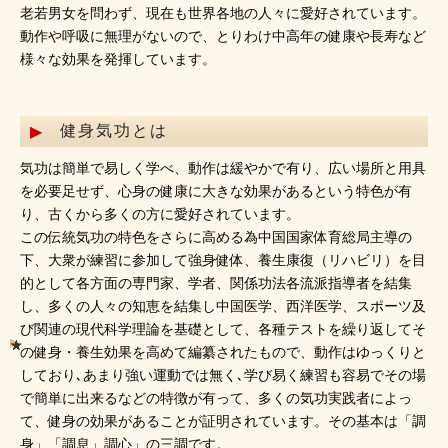
老若男女を問わず、現在も世界各地の人々に愛好されています。
動作や呼吸に無理がないので、とりわけ中高年の健康や長寿など
様々な効果を発揮しています。
健身気功とは
気功は簡単で易しく学べ、動作は緩やかで有り、広い場所と用具
を必要足せず、心身の健康に大きな効果があるという特色が有
り、古くから多くの方に愛好されています。
この伝統気功の特色をさらに高める為中国国家体育総局主導の
下、大衆が練習に参加して強身健体、養生康復（リハビリ）を目
的として各方面の専門家、学者、関係功法各流派指導者を結集
し、多くの人々の知恵を結集し中国医学、西洋医学、スポーツ及
び関連の現代科学理論を基礎として、各種テストを繰り返してそ
の健身・養生効果を高めて編纂されたもので、動作はゆっくりと
しており､あまり強い運動では無く､学び易く練習も容易でその場
で簡単に出来るなどの特徴が有って、多くの気功実践者によっ
て、健身の効果があることが証明されています。その基本は「調
身」「調息」調心」の三調です。