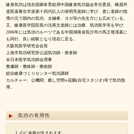
健身気功は現在国家体育総局中国健身気功協会常任委員、峨眉丹
道医薬養生学派第十四代伝人の張明亮老師に学び、更に老師の指
導の元で国内の気功、太極拳、ヨガ等の先生方にも広めている。
又、健康医学院院長の沈再文老師には治療、気功医学等を学び、
2006年には気功のルーツである中国湖南省長沙市の馬王堆漢墓に
も同行、良い経験となり現在に至る。
大阪気医学研究会会長
上海市気功研究所公認気功師・推拿師
全日本医学気功師会理事
整膚師・整体師・療術師
総合健康づくりセンター気功講師
カルチャー、公機関、癒し空間∞花園(自宅スタジオ)等で気功指
導。
気功の有用性
心に余裕が生まれます。