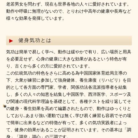
老若男女を問わず、現在も世界各地の人々に愛好されています。
動作や呼吸に無理がないので、とりわけ中高年の健康や長寿など
様々な効果を発揮しています。
健身気功とは
気功は簡単で易しく学べ、動作は緩やかで有り、広い場所と用具
を必要足せず、心身の健康に大きな効果があるという特色が有
り、古くから多くの方に愛好されています。
この伝統気功の特色をさらに高める為中国国家体育総局主導の
下、大衆が練習に参加して強身健体、養生康復（リハビリ）を目
的として各方面の専門家、学者、関係功法各流派指導者を結集
し、多くの人々の知恵を結集し中国医学、西洋医学、スポーツ及
び関連の現代科学理論を基礎として、各種テストを繰り返してそ
の健身・養生効果を高めて編纂されたもので、動作はゆっくりと
しており､あまり強い運動では無く､学び易く練習も容易でその場
で簡単に出来るなどの特徴が有って、多くの気功実践者によっ
て、健身の効果があることが証明されています。その基本は「調
身」「調息」調心」の三調です。