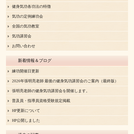
健身気功各功法の特徴
気功の定例練功会
全国の気功教室
気功講習会
お問い合わせ
新着情報＆ブログ
練功開催日更新
2026年張明亮老師 最後の健身気功講習会のご案内（最終版）
張明亮老師の健身気功講習会を開催します。
普及員・指導員資格受験規定掲載
HP更新について
HP公開しました