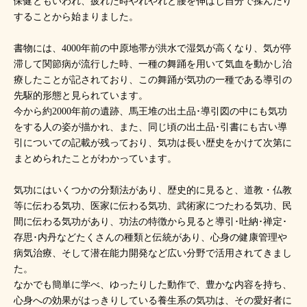
保健ともいわれ、疲れた時やれやれと腰を伸ばし自分で揉んだり
することから始まりました。
書物には、4000年前の中原地帯が洪水で湿気が高くなり、気が停
滞して関節病が流行した時、一種の舞踊を用いて気血を動かし治
療したことが記されており、この舞踊が気功の一種である導引の
先駆的形態と見られています。
今から約2000年前の遺跡、馬王堆の出土品･導引図の中にも気功
をする人の姿が描かれ、また、同じ頃の出土品･引書にも古い導
引についての記載が残っており、気功は長い歴史をかけて次第に
まとめられたことがわかっています。
気功にはいくつかの分類法があり、歴史的に見ると、道教・仏教
等に伝わる気功、医家に伝わる気功、武術家につたわる気功、民
間に伝わる気功があり、功法の特徴から見ると導引･吐納･禅定･
存思･内丹などたくさんの種類と伝統があり、心身の健康管理や
病気治療、そして潜在能力開発など広い分野で活用されてきまし
た。
なかでも簡単に学べ、ゆったりした動作で、豊かな内容を持ち、
心身への効果がはっきりしている養生系の気功は、その愛好者に