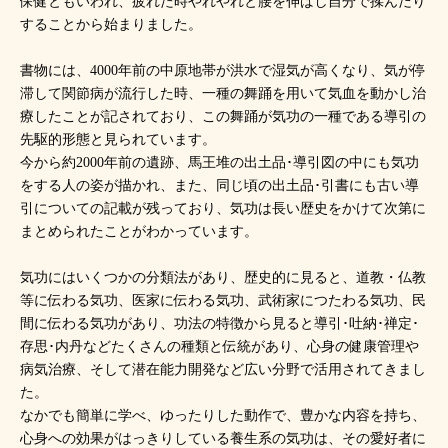
保健ともいわれ、疲れた時やれやれと腰を伸ばし自分で揉んだり
することから始まりました。
書物には、4000年前の中原地帯が洪水で湿気が高くなり、気が停
滞して関節病が流行した時、一種の舞踊を用いて気血を動かし治
療したことが記されており、この舞踊が気功の一種である導引の
先駆的形態と見られています。
今から約2000年前の遺跡、馬王堆の出土品･導引図の中にも気功
をする人の姿が描かれ、また、同じ頃の出土品･引書にも古い導
引についての記載が残っており、気功は長い歴史をかけて次第に
まとめられたことがわかっています。
気功にはいくつかの分類法があり、歴史的に見ると、道教・仏教
等に伝わる気功、医家に伝わる気功、武術家につたわる気功、民
間に伝わる気功があり、功法の特徴から見ると導引･吐納･禅定･
存思･内丹などたくさんの種類と伝統があり、心身の健康管理や
病気治療、そして潜在能力開発など広い分野で活用されてきまし
た。
なかでも簡単に学べ、ゆったりした動作で、豊かな内容を持ち、
心身への効果がはっきりしている養生系の気功は、その愛好者に