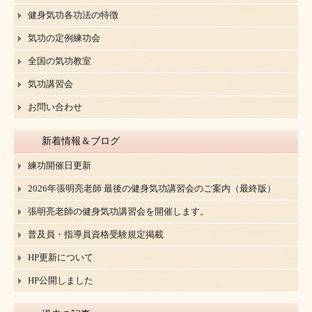
健身気功各功法の特徴
気功の定例練功会
全国の気功教室
気功講習会
お問い合わせ
新着情報＆ブログ
練功開催日更新
2026年張明亮老師 最後の健身気功講習会のご案内（最終版）
張明亮老師の健身気功講習会を開催します。
普及員・指導員資格受験規定掲載
HP更新について
HP公開しました