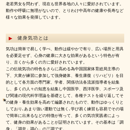
老若男女を問わず、現在も世界各地の人々に愛好されています。
動作や呼吸に無理がないので、とりわけ中高年の健康や長寿など
様々な効果を発揮しています。
健身気功とは
気功は簡単で易しく学べ、動作は緩やかで有り、広い場所と用具
を必要足せず、心身の健康に大きな効果があるという特色が有
り、古くから多くの方に愛好されています。
この伝統気功の特色をさらに高める為中国国家体育総局主導の
下、大衆が練習に参加して強身健体、養生康復（リハビリ）を目
的として各方面の専門家、学者、関係功法各流派指導者を結集
し、多くの人々の知恵を結集し中国医学、西洋医学、スポーツ及
び関連の現代科学理論を基礎として、各種テストを繰り返してそ
の健身・養生効果を高めて編纂されたもので、動作はゆっくりと
しており､あまり強い運動では無く､学び易く練習も容易でその場
で簡単に出来るなどの特徴が有って、多くの気功実践者によっ
て、健身の効果があることが証明されています。その基本は「調
身」「調息」調心」の三調です。