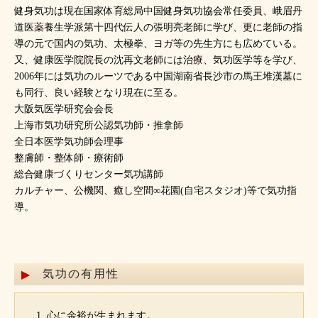
健身気功は現在国家体育総局中国健身気功協会常任委員、峨眉丹
道医薬養生学派第十四代伝人の張明亮老師に学び、更に老師の指
導の元で国内の気功、太極拳、ヨガ等の先生方にも広めている。
又、健康医学院院長の沈再文老師には治療、気功医学等を学び、
2006年には気功のルーツである中国湖南省長沙市の馬王堆漢墓に
も同行、良い経験となり現在に至る。
大阪気医学研究会会長
上海市気功研究所公認気功師・推拿師
全日本医学気功師会理事
整膚師・整体師・療術師
総合健康づくりセンター気功講師
カルチャー、公機関、癒し空間∞花園(自宅スタジオ)等で気功指
導。
気功の有用性
心に余裕が生まれます。