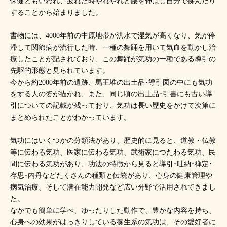
保健ともいわれ、疲れた時やれやれと腰を伸ばし自分で揉んだり
することから始まりました。
書物には、4000年前の中原地帯が洪水で湿気が高くなり、気が停
滞して関節病が流行した時、一種の舞踊を用いて気血を動かし治
療したことが記されており、この舞踊が気功の一種である導引の
先駆的形態と見られています。
今から約2000年前の遺跡、馬王堆の出土品･導引図の中にも気功
をする人の姿が描かれ、また、同じ頃の出土品･引書にも古い導
引についての記載が残っており、気功は長い歴史をかけて次第に
まとめられたことがわかっています。
気功にはいくつかの分類法があり、歴史的に見ると、道教・仏教
等に伝わる気功、医家に伝わる気功、武術家につたわる気功、民
間に伝わる気功があり、功法の特徴から見ると導引･吐納･禅定･
存思･内丹などたくさんの種類と伝統があり、心身の健康管理や
病気治療、そして潜在能力開発など広い分野で活用されてきまし
た。
なかでも簡単に学べ、ゆったりした動作で、豊かな内容を持ち、
心身への効果がはっきりしている養生系の気功は、その愛好者に