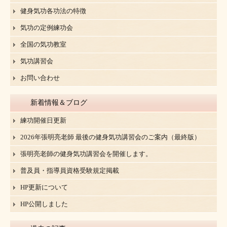
健身気功各功法の特徴
気功の定例練功会
全国の気功教室
気功講習会
お問い合わせ
新着情報＆ブログ
練功開催日更新
2026年張明亮老師 最後の健身気功講習会のご案内（最終版）
張明亮老師の健身気功講習会を開催します。
普及員・指導員資格受験規定掲載
HP更新について
HP公開しました