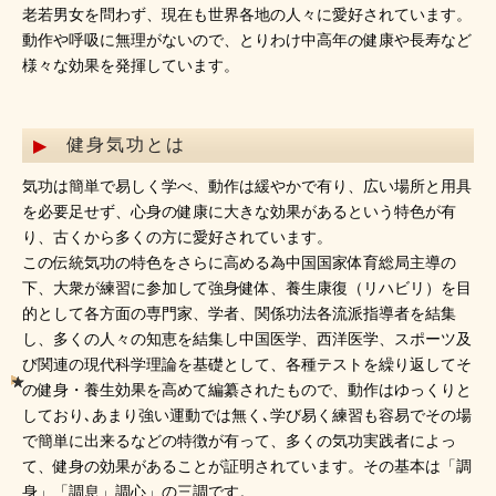
老若男女を問わず、現在も世界各地の人々に愛好されています。
動作や呼吸に無理がないので、とりわけ中高年の健康や長寿など
様々な効果を発揮しています。
健身気功とは
気功は簡単で易しく学べ、動作は緩やかで有り、広い場所と用具
を必要足せず、心身の健康に大きな効果があるという特色が有
り、古くから多くの方に愛好されています。
この伝統気功の特色をさらに高める為中国国家体育総局主導の
下、大衆が練習に参加して強身健体、養生康復（リハビリ）を目
的として各方面の専門家、学者、関係功法各流派指導者を結集
し、多くの人々の知恵を結集し中国医学、西洋医学、スポーツ及
び関連の現代科学理論を基礎として、各種テストを繰り返してそ
の健身・養生効果を高めて編纂されたもので、動作はゆっくりと
しており､あまり強い運動では無く､学び易く練習も容易でその場
で簡単に出来るなどの特徴が有って、多くの気功実践者によっ
て、健身の効果があることが証明されています。その基本は「調
身」「調息」調心」の三調です。