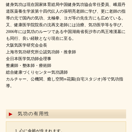
健身気功は現在国家体育総局中国健身気功協会常任委員、峨眉丹
道医薬養生学派第十四代伝人の張明亮老師に学び、更に老師の指
導の元で国内の気功、太極拳、ヨガ等の先生方にも広めている。
又、健康医学院院長の沈再文老師には治療、気功医学等を学び、
2006年には気功のルーツである中国湖南省長沙市の馬王堆漢墓に
も同行、良い経験となり現在に至る。
大阪気医学研究会会長
上海市気功研究所公認気功師・推拿師
全日本医学気功師会理事
整膚師・整体師・療術師
総合健康づくりセンター気功講師
カルチャー、公機関、癒し空間∞花園(自宅スタジオ)等で気功指
導。
気功の有用性
心に余裕が生まれます。