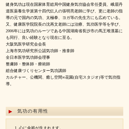
健身気功は現在国家体育総局中国健身気功協会常任委員、峨眉丹
道医薬養生学派第十四代伝人の張明亮老師に学び、更に老師の指
導の元で国内の気功、太極拳、ヨガ等の先生方にも広めている。
又、健康医学院院長の沈再文老師には治療、気功医学等を学び、
2006年には気功のルーツである中国湖南省長沙市の馬王堆漢墓に
も同行、良い経験となり現在に至る。
大阪気医学研究会会長
上海市気功研究所公認気功師・推拿師
全日本医学気功師会理事
整膚師・整体師・療術師
総合健康づくりセンター気功講師
カルチャー、公機関、癒し空間∞花園(自宅スタジオ)等で気功指
導。
気功の有用性
心に余裕が生まれます。