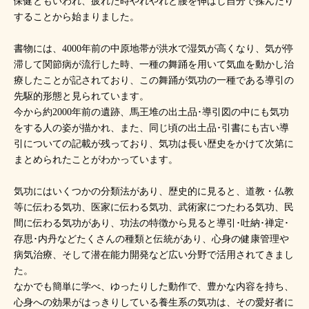
保健ともいわれ、疲れた時やれやれと腰を伸ばし自分で揉んだり
することから始まりました。
書物には、4000年前の中原地帯が洪水で湿気が高くなり、気が停
滞して関節病が流行した時、一種の舞踊を用いて気血を動かし治
療したことが記されており、この舞踊が気功の一種である導引の
先駆的形態と見られています。
今から約2000年前の遺跡、馬王堆の出土品･導引図の中にも気功
をする人の姿が描かれ、また、同じ頃の出土品･引書にも古い導
引についての記載が残っており、気功は長い歴史をかけて次第に
まとめられたことがわかっています。
気功にはいくつかの分類法があり、歴史的に見ると、道教・仏教
等に伝わる気功、医家に伝わる気功、武術家につたわる気功、民
間に伝わる気功があり、功法の特徴から見ると導引･吐納･禅定･
存思･内丹などたくさんの種類と伝統があり、心身の健康管理や
病気治療、そして潜在能力開発など広い分野で活用されてきまし
た。
なかでも簡単に学べ、ゆったりした動作で、豊かな内容を持ち、
心身への効果がはっきりしている養生系の気功は、その愛好者に