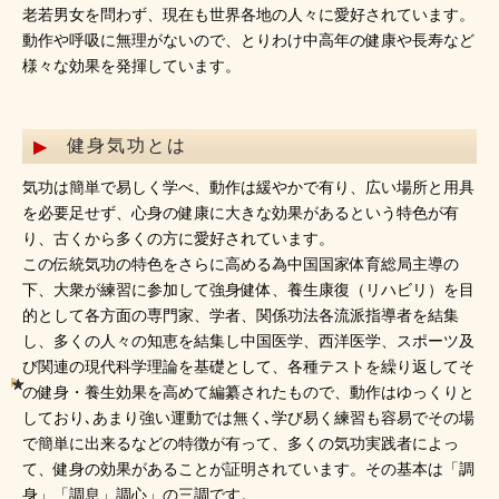
老若男女を問わず、現在も世界各地の人々に愛好されています。
動作や呼吸に無理がないので、とりわけ中高年の健康や長寿など
様々な効果を発揮しています。
健身気功とは
気功は簡単で易しく学べ、動作は緩やかで有り、広い場所と用具
を必要足せず、心身の健康に大きな効果があるという特色が有
り、古くから多くの方に愛好されています。
この伝統気功の特色をさらに高める為中国国家体育総局主導の
下、大衆が練習に参加して強身健体、養生康復（リハビリ）を目
的として各方面の専門家、学者、関係功法各流派指導者を結集
し、多くの人々の知恵を結集し中国医学、西洋医学、スポーツ及
び関連の現代科学理論を基礎として、各種テストを繰り返してそ
の健身・養生効果を高めて編纂されたもので、動作はゆっくりと
しており､あまり強い運動では無く､学び易く練習も容易でその場
で簡単に出来るなどの特徴が有って、多くの気功実践者によっ
て、健身の効果があることが証明されています。その基本は「調
身」「調息」調心」の三調です。