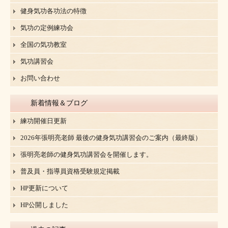
健身気功各功法の特徴
気功の定例練功会
全国の気功教室
気功講習会
お問い合わせ
新着情報＆ブログ
練功開催日更新
2026年張明亮老師 最後の健身気功講習会のご案内（最終版）
張明亮老師の健身気功講習会を開催します。
普及員・指導員資格受験規定掲載
HP更新について
HP公開しました