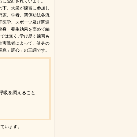
方に愛好されています。
の下、大衆が練習に参加し
門家、学者、関係功法各流
洋医学、スポーツ及び関連
健身・養生効果を高めて編
では無く､学び易く練習も
功実践者によって、健身の
調息」調心」の三調です。
呼吸を調えること
っています。