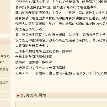
1982年から気功を学び、主として伝統気功、健身気功(中国国
老師)等を国内及び中国、他外国研修を得て現在指導中。
其の間20年間医療関係に主任として勤務、其の経験をも生か
健身気功は現在国家体育総局中国健身気功協会常任委員、峨
代伝人の張明亮老師に学び、更に老師の指導の元で国内の気
方にも広めている。
又、健康医学院院長の沈再文老師には治療、気功医学等を学び
ツである中国湖南省長沙市の馬王堆漢墓にも同行、良い経験
大阪気医学研究会会長
上海市気功研究所公認気功師・推拿師
の健身気
全日本医学気功師会理事
版）
整膚師・整体師・療術師
総合健康づくりセンター気功講師
習会を
カルチャー、公機関、癒し空間∞花園(自宅スタジオ)等で気
規定掲
気功の有用性