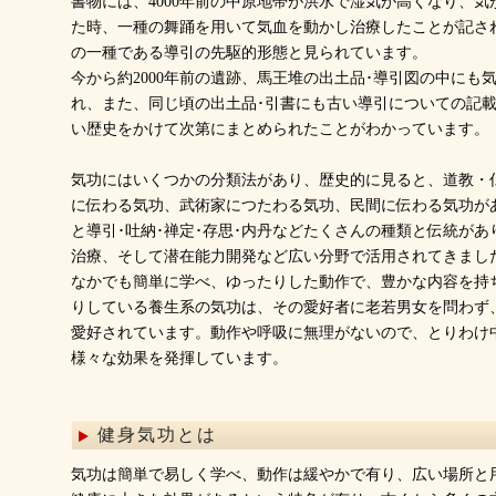
書物には、4000年前の中原地帯が洪水で湿気が高くなり、
た時、一種の舞踊を用いて気血を動かし治療したことが記さ
の一種である導引の先駆的形態と見られています。
今から約2000年前の遺跡、馬王堆の出土品･導引図の中にも
れ、また、同じ頃の出土品･引書にも古い導引についての記
い歴史をかけて次第にまとめられたことがわかっています。
気功にはいくつかの分類法があり、歴史的に見ると、道教・
に伝わる気功、武術家につたわる気功、民間に伝わる気功が
と導引･吐納･禅定･存思･内丹などたくさんの種類と伝統が
治療、そして潜在能力開発など広い分野で活用されてきまし
なかでも簡単に学べ、ゆったりした動作で、豊かな内容を持
りしている養生系の気功は、その愛好者に老若男女を問わず
愛好されています。動作や呼吸に無理がないので、とりわけ
様々な効果を発揮しています。
健身気功とは
気功は簡単で易しく学べ、動作は緩やかで有り、広い場所と