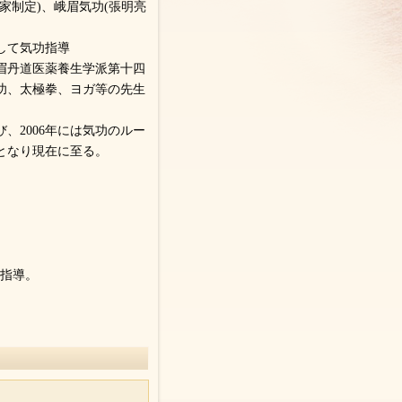
家制定)、峨眉気功(張明亮
して気功指導
眉丹道医薬養生学派第十四
功、太極拳、ヨガ等の先生
、2006年には気功のルー
となり現在に至る。
功指導。