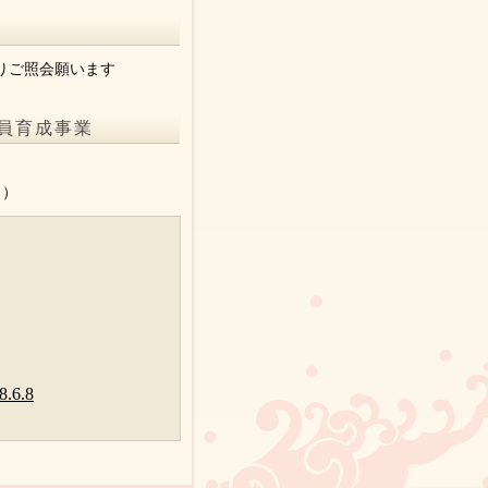
りご照会願います
員育成事業
。
り）
6.8