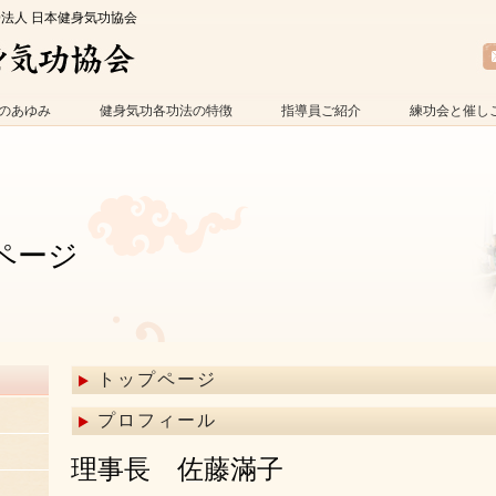
O法人 日本健身気功協会
のあゆみ
健身気功各功法の特徴
指導員ご紹介
練功会と催し
ページ
トップページ
プロフィール
理事長 佐藤滿子