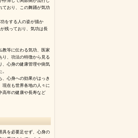
気が停滞して関節病が流行し
れており、この舞踊が気功
気功をする人の姿が描か
載が残っており、気功は長
仏教等に伝わる気功、医家
あり、功法の特徴から見る
あり、心身の健康管理や病気
た。
ち、心身への効果がはっき
、現在も世界各地の人々に
中高年の健康や長寿など
用具を必要足せず、心身の