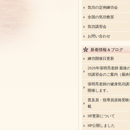
気功の定例練功会
全国の気功教室
気功講習会
お問い合わせ
新着情報＆ブログ
練功開催日更新
2026年張明亮老師 最後
功講習会のご案内（最終
張明亮老師の健身気功講
開催します。
普及員・指導員資格受験
載
HP更新について
HP公開しました