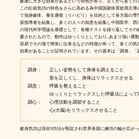
健康に大きな効果があるという特色が有り、古くから多くの
この伝統気功の特色をさらに高める為中国国家体育総局主導
て強身健体、養生康復（リハビリ）を目的として各方面の専
派指導者を結集し、多くの人々の知恵を結集し中国医学、西
の現代科学理論を基礎として、各種テストを繰り返してその
纂されたもので、動作はゆっくりとしており､あまり強い運動
容易でその場で簡単に出来るなどの特徴が有って、多くの気
効果があることが証明されています。その基本は「調身」「
調身：
正しい姿勢をして身体を調えること
形を正しくし、身体はリラックスさせる
調息：
呼吸を整えること
ゆっくりとリラックスした呼吸法によって
調心：
心理活動を調節すること
心(大脳)をリラックスさせること
健身気功は現在9功法が制定され世界各国に練功の輪が広が