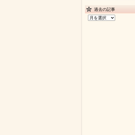
過去の記事
過
去
の
記
事