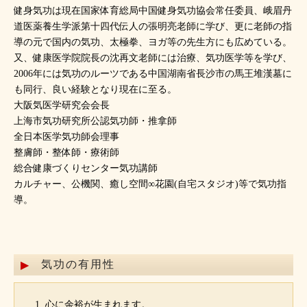
健身気功は現在国家体育総局中国健身気功協会常任委員、峨眉丹
道医薬養生学派第十四代伝人の張明亮老師に学び、更に老師の指
導の元で国内の気功、太極拳、ヨガ等の先生方にも広めている。
又、健康医学院院長の沈再文老師には治療、気功医学等を学び、
2006年には気功のルーツである中国湖南省長沙市の馬王堆漢墓に
も同行、良い経験となり現在に至る。
大阪気医学研究会会長
上海市気功研究所公認気功師・推拿師
全日本医学気功師会理事
整膚師・整体師・療術師
総合健康づくりセンター気功講師
カルチャー、公機関、癒し空間∞花園(自宅スタジオ)等で気功指
導。
気功の有用性
心に余裕が生まれます。