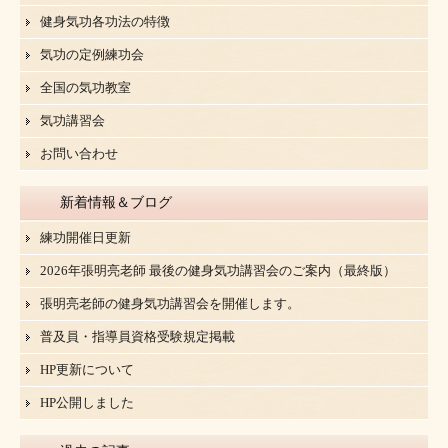
健身気功各功法の特徴
気功の定例練功会
全国の気功教室
気功講習会
お問い合わせ
新着情報＆ブログ
練功開催日更新
2026年張明亮老師 最後の健身気功講習会のご案内（最終版）
張明亮老師の健身気功講習会を開催します。
普及員・指導員資格受験規定掲載
HP更新について
HP公開しました