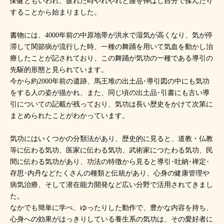
保健ともいわれ、疲れた時やれやれと腰を伸ばし自分で揉んだり
することから始まりました。
書物には、4000年前の中原地帯が洪水で湿気が高くなり、気が停
滞して関節病が流行した時、一種の舞踊を用いて気血を動かし治
療したことが記されており、この舞踊が気功の一種である導引の
先駆的形態と見られています。
今から約2000年前の遺跡、馬王堆の出土品･導引図の中にも気功
をする人の姿が描かれ、また、同じ頃の出土品･引書にも古い導
引についての記載が残っており、気功は長い歴史をかけて次第に
まとめられたことがわかっています。
気功にはいくつかの分類法があり、歴史的に見ると、道教・仏教
等に伝わる気功、医家に伝わる気功、武術家につたわる気功、民
間に伝わる気功があり、功法の特徴から見ると導引･吐納･禅定･
存思･内丹などたくさんの種類と伝統があり、心身の健康管理や
病気治療、そして潜在能力開発など広い分野で活用されてきまし
た。
なかでも簡単に学べ、ゆったりした動作で、豊かな内容を持ち、
心身への効果がはっきりしている養生系の気功は、その愛好者に