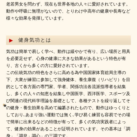
老若男女を問わず、現在も世界各地の人々に愛好されています。
動作や呼吸に無理がないので、とりわけ中高年の健康や長寿など
様々な効果を発揮しています。
健身気功とは
気功は簡単で易しく学べ、動作は緩やかで有り、広い場所と用具
を必要足せず、心身の健康に大きな効果があるという特色が有
り、古くから多くの方に愛好されています。
この伝統気功の特色をさらに高める為中国国家体育総局主導の
下、大衆が練習に参加して強身健体、養生康復（リハビリ）を目
的として各方面の専門家、学者、関係功法各流派指導者を結集
し、多くの人々の知恵を結集し中国医学、西洋医学、スポーツ及
び関連の現代科学理論を基礎として、各種テストを繰り返してそ
の健身・養生効果を高めて編纂されたもので、動作はゆっくりと
しており､あまり強い運動では無く､学び易く練習も容易でその場
で簡単に出来るなどの特徴が有って、多くの気功実践者によっ
て、健身の効果があることが証明されています。その基本は「調
身」「調息」調心」の三調です。