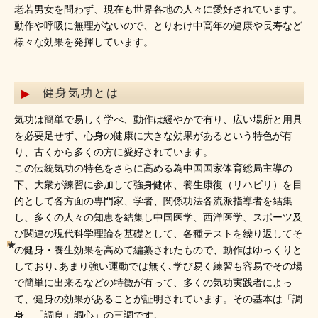
老若男女を問わず、現在も世界各地の人々に愛好されています。
動作や呼吸に無理がないので、とりわけ中高年の健康や長寿など
様々な効果を発揮しています。
健身気功とは
気功は簡単で易しく学べ、動作は緩やかで有り、広い場所と用具
を必要足せず、心身の健康に大きな効果があるという特色が有
り、古くから多くの方に愛好されています。
この伝統気功の特色をさらに高める為中国国家体育総局主導の
下、大衆が練習に参加して強身健体、養生康復（リハビリ）を目
的として各方面の専門家、学者、関係功法各流派指導者を結集
し、多くの人々の知恵を結集し中国医学、西洋医学、スポーツ及
び関連の現代科学理論を基礎として、各種テストを繰り返してそ
の健身・養生効果を高めて編纂されたもので、動作はゆっくりと
しており､あまり強い運動では無く､学び易く練習も容易でその場
で簡単に出来るなどの特徴が有って、多くの気功実践者によっ
て、健身の効果があることが証明されています。その基本は「調
身」「調息」調心」の三調です。