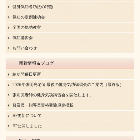
健身気功各功法の特徴
気功の定例練功会
全国の気功教室
気功講習会
お問い合わせ
新着情報＆ブログ
練功開催日更新
2026年張明亮老師 最後の健身気功講習会のご案内（最終版）
張明亮老師の健身気功講習会を開催します。
普及員・指導員資格受験規定掲載
HP更新について
HP公開しました