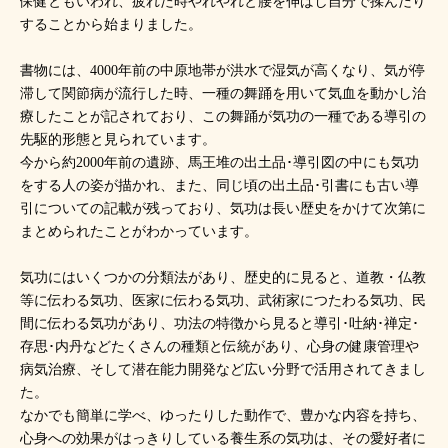
保健ともいわれ、疲れた時やれやれと腰を伸ばし自分で揉んだり
することから始まりました。
書物には、4000年前の中原地帯が洪水で湿気が高くなり、気が停
滞して関節病が流行した時、一種の舞踊を用いて気血を動かし治
療したことが記されており、この舞踊が気功の一種である導引の
先駆的形態と見られています。
今から約2000年前の遺跡、馬王堆の出土品･導引図の中にも気功
をする人の姿が描かれ、また、同じ頃の出土品･引書にも古い導
引についての記載が残っており、気功は長い歴史をかけて次第に
まとめられたことがわかっています。
気功にはいくつかの分類法があり、歴史的に見ると、道教・仏教
等に伝わる気功、医家に伝わる気功、武術家につたわる気功、民
間に伝わる気功があり、功法の特徴から見ると導引･吐納･禅定･
存思･内丹などたくさんの種類と伝統があり、心身の健康管理や
病気治療、そして潜在能力開発など広い分野で活用されてきまし
た。
なかでも簡単に学べ、ゆったりした動作で、豊かな内容を持ち、
心身への効果がはっきりしている養生系の気功は、その愛好者に