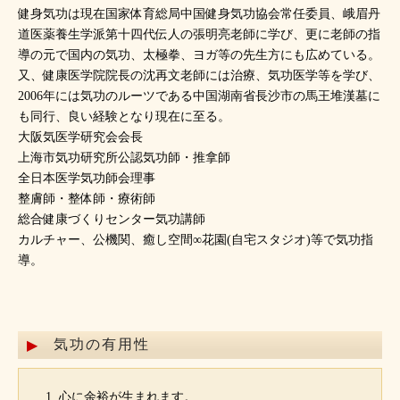
健身気功は現在国家体育総局中国健身気功協会常任委員、峨眉丹
道医薬養生学派第十四代伝人の張明亮老師に学び、更に老師の指
導の元で国内の気功、太極拳、ヨガ等の先生方にも広めている。
又、健康医学院院長の沈再文老師には治療、気功医学等を学び、
2006年には気功のルーツである中国湖南省長沙市の馬王堆漢墓に
も同行、良い経験となり現在に至る。
大阪気医学研究会会長
上海市気功研究所公認気功師・推拿師
全日本医学気功師会理事
整膚師・整体師・療術師
総合健康づくりセンター気功講師
カルチャー、公機関、癒し空間∞花園(自宅スタジオ)等で気功指
導。
気功の有用性
心に余裕が生まれます。