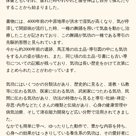
保健ともいわれ、疲れた時やれやれと腰を伸ばし自分で揉んだり
することから始まりました。
書物には、4000年前の中原地帯が洪水で湿気が高くなり、気が停
滞して関節病が流行した時、一種の舞踊を用いて気血を動かし治
療したことが記されており、この舞踊が気功の一種である導引の
先駆的形態と見られています。
今から約2000年前の遺跡、馬王堆の出土品･導引図の中にも気功
をする人の姿が描かれ、また、同じ頃の出土品･引書にも古い導
引についての記載が残っており、気功は長い歴史をかけて次第に
まとめられたことがわかっています。
気功にはいくつかの分類法があり、歴史的に見ると、道教・仏教
等に伝わる気功、医家に伝わる気功、武術家につたわる気功、民
間に伝わる気功があり、功法の特徴から見ると導引･吐納･禅定･
存思･内丹などたくさんの種類と伝統があり、心身の健康管理や
病気治療、そして潜在能力開発など広い分野で活用されてきまし
た。
なかでも簡単に学べ、ゆったりした動作で、豊かな内容を持ち、
心身への効果がはっきりしている養生系の気功は、その愛好者に