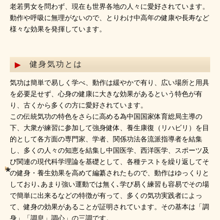
老若男女を問わず、現在も世界各地の人々に愛好されています。
動作や呼吸に無理がないので、とりわけ中高年の健康や長寿など
様々な効果を発揮しています。
健身気功とは
気功は簡単で易しく学べ、動作は緩やかで有り、広い場所と用具
を必要足せず、心身の健康に大きな効果があるという特色が有
り、古くから多くの方に愛好されています。
この伝統気功の特色をさらに高める為中国国家体育総局主導の
下、大衆が練習に参加して強身健体、養生康復（リハビリ）を目
的として各方面の専門家、学者、関係功法各流派指導者を結集
し、多くの人々の知恵を結集し中国医学、西洋医学、スポーツ及
び関連の現代科学理論を基礎として、各種テストを繰り返してそ
の健身・養生効果を高めて編纂されたもので、動作はゆっくりと
しており､あまり強い運動では無く､学び易く練習も容易でその場
で簡単に出来るなどの特徴が有って、多くの気功実践者によっ
て、健身の効果があることが証明されています。その基本は「調
身」「調息」調心」の三調です。