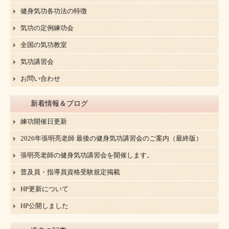
健身気功各功法の特徴
気功の定例練功会
全国の気功教室
気功講習会
お問い合わせ
新着情報＆ブログ
練功開催日更新
2026年張明亮老師 最後の健身気功講習会のご案内（最終版）
張明亮老師の健身気功講習会を開催します。
普及員・指導員資格受験規定掲載
HP更新について
HP公開しました