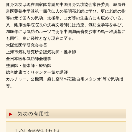
健身気功は現在国家体育総局中国健身気功協会常任委員、峨眉丹
道医薬養生学派第十四代伝人の張明亮老師に学び、更に老師の指
導の元で国内の気功、太極拳、ヨガ等の先生方にも広めている。
又、健康医学院院長の沈再文老師には治療、気功医学等を学び、
2006年には気功のルーツである中国湖南省長沙市の馬王堆漢墓に
も同行、良い経験となり現在に至る。
大阪気医学研究会会長
上海市気功研究所公認気功師・推拿師
全日本医学気功師会理事
整膚師・整体師・療術師
総合健康づくりセンター気功講師
カルチャー、公機関、癒し空間∞花園(自宅スタジオ)等で気功指
導。
気功の有用性
心に余裕が生まれます。