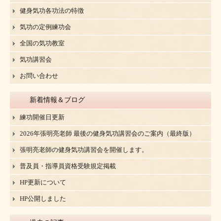
健身気功各功法の特徴
気功の定例練功会
全国の気功教室
気功講習会
お問い合わせ
新着情報＆ブログ
練功開催日更新
2026年張明亮老師 最後の健身気功講習会のご案内（最終版）
張明亮老師の健身気功講習会を開催します。
普及員・指導員資格受験規定掲載
HP更新について
HP公開しました