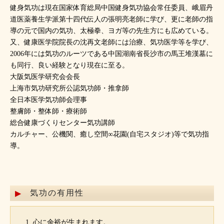
健身気功は現在国家体育総局中国健身気功協会常任委員、峨眉丹
道医薬養生学派第十四代伝人の張明亮老師に学び、更に老師の指
導の元で国内の気功、太極拳、ヨガ等の先生方にも広めている。
又、健康医学院院長の沈再文老師には治療、気功医学等を学び、
2006年には気功のルーツである中国湖南省長沙市の馬王堆漢墓に
も同行、良い経験となり現在に至る。
大阪気医学研究会会長
上海市気功研究所公認気功師・推拿師
全日本医学気功師会理事
整膚師・整体師・療術師
総合健康づくりセンター気功講師
カルチャー、公機関、癒し空間∞花園(自宅スタジオ)等で気功指
導。
気功の有用性
心に余裕が生まれます。