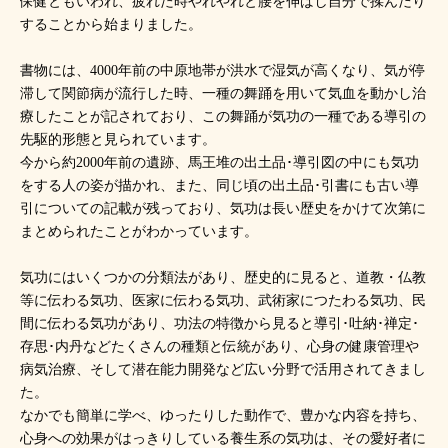
保健ともいわれ、疲れた時やれやれと腰を伸ばし自分で揉んだり
することから始まりました。
書物には、4000年前の中原地帯が洪水で湿気が高くなり、気が停
滞して関節病が流行した時、一種の舞踊を用いて気血を動かし治
療したことが記されており、この舞踊が気功の一種である導引の
先駆的形態と見られています。
今から約2000年前の遺跡、馬王堆の出土品･導引図の中にも気功
をする人の姿が描かれ、また、同じ頃の出土品･引書にも古い導
引についての記載が残っており、気功は長い歴史をかけて次第に
まとめられたことがわかっています。
気功にはいくつかの分類法があり、歴史的に見ると、道教・仏教
等に伝わる気功、医家に伝わる気功、武術家につたわる気功、民
間に伝わる気功があり、功法の特徴から見ると導引･吐納･禅定･
存思･内丹などたくさんの種類と伝統があり、心身の健康管理や
病気治療、そして潜在能力開発など広い分野で活用されてきまし
た。
なかでも簡単に学べ、ゆったりした動作で、豊かな内容を持ち、
心身への効果がはっきりしている養生系の気功は、その愛好者に