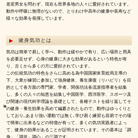
老若男女を問わず、現在も世界各地の人々に愛好されています。
動作や呼吸に無理がないので、とりわけ中高年の健康や長寿など
様々な効果を発揮しています。
健身気功とは
気功は簡単で易しく学べ、動作は緩やかで有り、広い場所と用具
を必要足せず、心身の健康に大きな効果があるという特色が有
り、古くから多くの方に愛好されています。
この伝統気功の特色をさらに高める為中国国家体育総局主導の
下、大衆が練習に参加して強身健体、養生康復（リハビリ）を目
的として各方面の専門家、学者、関係功法各流派指導者を結集
し、多くの人々の知恵を結集し中国医学、西洋医学、スポーツ及
び関連の現代科学理論を基礎として、各種テストを繰り返してそ
の健身・養生効果を高めて編纂されたもので、動作はゆっくりと
しており､あまり強い運動では無く､学び易く練習も容易でその場
で簡単に出来るなどの特徴が有って、多くの気功実践者によっ
て、健身の効果があることが証明されています。その基本は「調
身」「調息」調心」の三調です。