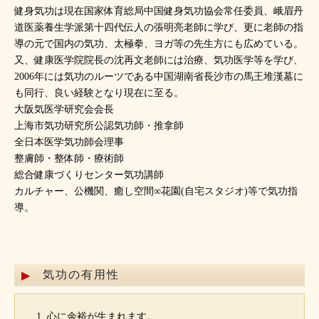
健身気功は現在国家体育総局中国健身気功協会常任委員、峨眉丹
道医薬養生学派第十四代伝人の張明亮老師に学び、更に老師の指
導の元で国内の気功、太極拳、ヨガ等の先生方にも広めている。
又、健康医学院院長の沈再文老師には治療、気功医学等を学び、
2006年には気功のルーツである中国湖南省長沙市の馬王堆漢墓に
も同行、良い経験となり現在に至る。
大阪気医学研究会会長
上海市気功研究所公認気功師・推拿師
全日本医学気功師会理事
整膚師・整体師・療術師
総合健康づくりセンター気功講師
カルチャー、公機関、癒し空間∞花園(自宅スタジオ)等で気功指
導。
気功の有用性
心に余裕が生まれます。