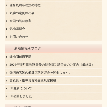
健身気功各功法の特徴
気功の定例練功会
全国の気功教室
気功講習会
お問い合わせ
新着情報＆ブログ
練功開催日更新
2026年張明亮老師 最後の健身気功講習会のご案内（最終版）
張明亮老師の健身気功講習会を開催します。
普及員・指導員資格受験規定掲載
HP更新について
HP公開しました