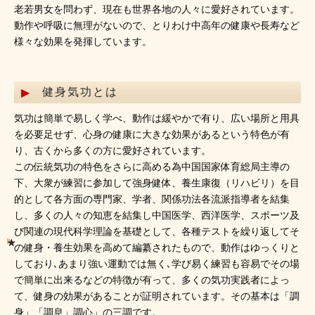
老若男女を問わず、現在も世界各地の人々に愛好されています。
動作や呼吸に無理がないので、とりわけ中高年の健康や長寿など
様々な効果を発揮しています。
健身気功とは
気功は簡単で易しく学べ、動作は緩やかで有り、広い場所と用具
を必要足せず、心身の健康に大きな効果があるという特色が有
り、古くから多くの方に愛好されています。
この伝統気功の特色をさらに高める為中国国家体育総局主導の
下、大衆が練習に参加して強身健体、養生康復（リハビリ）を目
的として各方面の専門家、学者、関係功法各流派指導者を結集
し、多くの人々の知恵を結集し中国医学、西洋医学、スポーツ及
び関連の現代科学理論を基礎として、各種テストを繰り返してそ
の健身・養生効果を高めて編纂されたもので、動作はゆっくりと
しており､あまり強い運動では無く､学び易く練習も容易でその場
で簡単に出来るなどの特徴が有って、多くの気功実践者によっ
て、健身の効果があることが証明されています。その基本は「調
身」「調息」調心」の三調です。