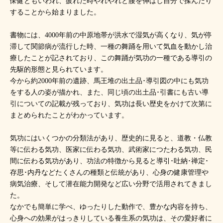
保健ともいわれ、疲れた時やれやれと腰を伸ばし自分で揉んだり
することから始まりました。
書物には、4000年前の中原地帯が洪水で湿気が高くなり、気が停
滞して関節病が流行した時、一種の舞踊を用いて気血を動かし治
療したことが記されており、この舞踊が気功の一種である導引の
先駆的形態と見られています。
今から約2000年前の遺跡、馬王堆の出土品･導引図の中にも気功
をする人の姿が描かれ、また、同じ頃の出土品･引書にも古い導
引についての記載が残っており、気功は長い歴史をかけて次第に
まとめられたことがわかっています。
気功にはいくつかの分類法があり、歴史的に見ると、道教・仏教
等に伝わる気功、医家に伝わる気功、武術家につたわる気功、民
間に伝わる気功があり、功法の特徴から見ると導引･吐納･禅定･
存思･内丹などたくさんの種類と伝統があり、心身の健康管理や
病気治療、そして潜在能力開発など広い分野で活用されてきまし
た。
なかでも簡単に学べ、ゆったりした動作で、豊かな内容を持ち、
心身への効果がはっきりしている養生系の気功は、その愛好者に