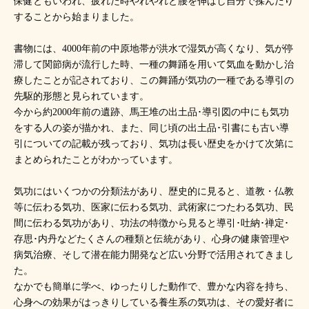
保健ともいわれ、疲れた時やれやれと腰を伸ばし自分で揉んだり
することから始まりました。
書物には、4000年前の中原地帯が洪水で湿気が高くなり、気が停
滞して関節病が流行した時、一種の舞踊を用いて気血を動かし治
療したことが記されており、この舞踊が気功の一種である導引の
先駆的形態と見られています。
今から約2000年前の遺跡、馬王堆の出土品･導引図の中にも気功
をする人の姿が描かれ、また、同じ頃の出土品･引書にも古い導
引についての記載が残っており、気功は長い歴史をかけて次第に
まとめられたことがわかっています。
気功にはいくつかの分類法があり、歴史的に見ると、道教・仏教
等に伝わる気功、医家に伝わる気功、武術家につたわる気功、民
間に伝わる気功があり、功法の特徴から見ると導引･吐納･禅定･
存思･内丹などたくさんの種類と伝統があり、心身の健康管理や
病気治療、そして潜在能力開発など広い分野で活用されてきまし
た。
なかでも簡単に学べ、ゆったりした動作で、豊かな内容を持ち、
心身への効果がはっきりしている養生系の気功は、その愛好者に