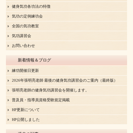
健身気功各功法の特徴
気功の定例練功会
全国の気功教室
気功講習会
お問い合わせ
新着情報＆ブログ
練功開催日更新
2026年張明亮老師 最後の健身気功講習会のご案内（最終版）
張明亮老師の健身気功講習会を開催します。
普及員・指導員資格受験規定掲載
HP更新について
HP公開しました