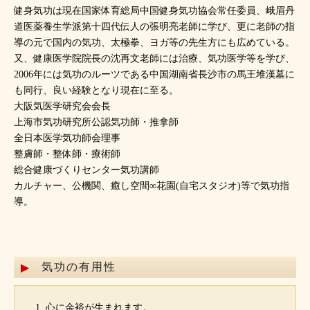
健身気功は現在国家体育総局中国健身気功協会常任委員、峨眉丹
道医薬養生学派第十四代伝人の張明亮老師に学び、更に老師の指
導の元で国内の気功、太極拳、ヨガ等の先生方にも広めている。
又、健康医学院院長の沈再文老師には治療、気功医学等を学び、
2006年には気功のルーツである中国湖南省長沙市の馬王堆漢墓に
も同行、良い経験となり現在に至る。
大阪気医学研究会会長
上海市気功研究所公認気功師・推拿師
全日本医学気功師会理事
整膚師・整体師・療術師
総合健康づくりセンター気功講師
カルチャー、公機関、癒し空間∞花園(自宅スタジオ)等で気功指
導。
気功の有用性
心に余裕が生まれます。