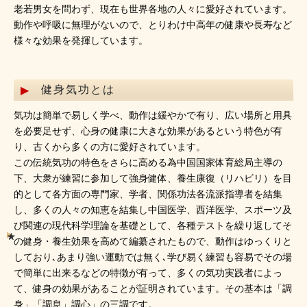
老若男女を問わず、現在も世界各地の人々に愛好されています。
動作や呼吸に無理がないので、とりわけ中高年の健康や長寿など
様々な効果を発揮しています。
健身気功とは
気功は簡単で易しく学べ、動作は緩やかで有り、広い場所と用具
を必要足せず、心身の健康に大きな効果があるという特色が有
り、古くから多くの方に愛好されています。
この伝統気功の特色をさらに高める為中国国家体育総局主導の
下、大衆が練習に参加して強身健体、養生康復（リハビリ）を目
的として各方面の専門家、学者、関係功法各流派指導者を結集
し、多くの人々の知恵を結集し中国医学、西洋医学、スポーツ及
び関連の現代科学理論を基礎として、各種テストを繰り返してそ
の健身・養生効果を高めて編纂されたもので、動作はゆっくりと
しており､あまり強い運動では無く､学び易く練習も容易でその場
で簡単に出来るなどの特徴が有って、多くの気功実践者によっ
て、健身の効果があることが証明されています。その基本は「調
身」「調息」調心」の三調です。