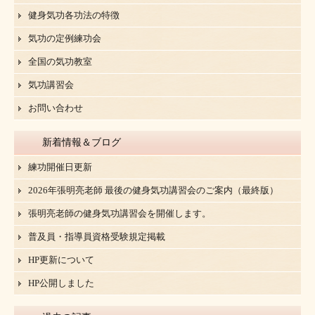
健身気功各功法の特徴
気功の定例練功会
全国の気功教室
気功講習会
お問い合わせ
新着情報＆ブログ
練功開催日更新
2026年張明亮老師 最後の健身気功講習会のご案内（最終版）
張明亮老師の健身気功講習会を開催します。
普及員・指導員資格受験規定掲載
HP更新について
HP公開しました