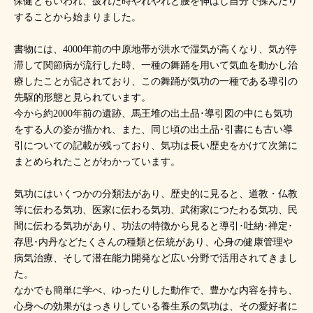
保健ともいわれ、疲れた時やれやれと腰を伸ばし自分で揉んだり
することから始まりました。
書物には、4000年前の中原地帯が洪水で湿気が高くなり、気が停
滞して関節病が流行した時、一種の舞踊を用いて気血を動かし治
療したことが記されており、この舞踊が気功の一種である導引の
先駆的形態と見られています。
今から約2000年前の遺跡、馬王堆の出土品･導引図の中にも気功
をする人の姿が描かれ、また、同じ頃の出土品･引書にも古い導
引についての記載が残っており、気功は長い歴史をかけて次第に
まとめられたことがわかっています。
気功にはいくつかの分類法があり、歴史的に見ると、道教・仏教
等に伝わる気功、医家に伝わる気功、武術家につたわる気功、民
間に伝わる気功があり、功法の特徴から見ると導引･吐納･禅定･
存思･内丹などたくさんの種類と伝統があり、心身の健康管理や
病気治療、そして潜在能力開発など広い分野で活用されてきまし
た。
なかでも簡単に学べ、ゆったりした動作で、豊かな内容を持ち、
心身への効果がはっきりしている養生系の気功は、その愛好者に