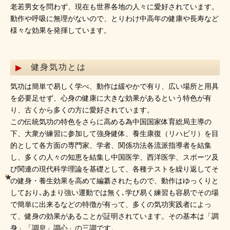
老若男女を問わず、現在も世界各地の人々に愛好されています。
動作や呼吸に無理がないので、とりわけ中高年の健康や長寿など
様々な効果を発揮しています。
健身気功とは
気功は簡単で易しく学べ、動作は緩やかで有り、広い場所と用具
を必要足せず、心身の健康に大きな効果があるという特色が有
り、古くから多くの方に愛好されています。
この伝統気功の特色をさらに高める為中国国家体育総局主導の
下、大衆が練習に参加して強身健体、養生康復（リハビリ）を目
的として各方面の専門家、学者、関係功法各流派指導者を結集
し、多くの人々の知恵を結集し中国医学、西洋医学、スポーツ及
び関連の現代科学理論を基礎として、各種テストを繰り返してそ
の健身・養生効果を高めて編纂されたもので、動作はゆっくりと
しており､あまり強い運動では無く､学び易く練習も容易でその場
で簡単に出来るなどの特徴が有って、多くの気功実践者によっ
て、健身の効果があることが証明されています。その基本は「調
身」「調息」調心」の三調です。