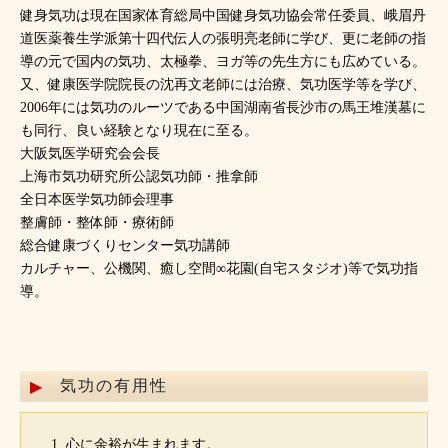
健身気功は現在国家体育総局中国健身気功協会常任委員、峨眉丹
道医薬養生学派第十四代伝人の張明亮老師に学び、更に老師の指
導の元で国内の気功、太極拳、ヨガ等の先生方にも広めている。
又、健康医学院院長の沈再文老師には治療、気功医学等を学び、
2006年には気功のルーツである中国湖南省長沙市の馬王堆漢墓に
も同行、良い経験となり現在に至る。
大阪気医学研究会会長
上海市気功研究所公認気功師・推拿師
全日本医学気功師会理事
整膚師・整体師・療術師
総合健康づくりセンター気功講師
カルチャー、公機関、癒し空間∞花園(自宅スタジオ)等で気功指
導。
気功の有用性
心に余裕が生まれます。