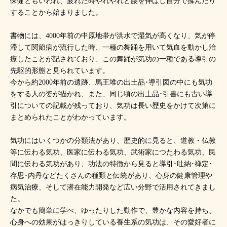
保健ともいわれ、疲れた時やれやれと腰を伸ばし自分で揉んだり
することから始まりました。
書物には、4000年前の中原地帯が洪水で湿気が高くなり、気が停
滞して関節病が流行した時、一種の舞踊を用いて気血を動かし治
療したことが記されており、この舞踊が気功の一種である導引の
先駆的形態と見られています。
今から約2000年前の遺跡、馬王堆の出土品･導引図の中にも気功
をする人の姿が描かれ、また、同じ頃の出土品･引書にも古い導
引についての記載が残っており、気功は長い歴史をかけて次第に
まとめられたことがわかっています。
気功にはいくつかの分類法があり、歴史的に見ると、道教・仏教
等に伝わる気功、医家に伝わる気功、武術家につたわる気功、民
間に伝わる気功があり、功法の特徴から見ると導引･吐納･禅定･
存思･内丹などたくさんの種類と伝統があり、心身の健康管理や
病気治療、そして潜在能力開発など広い分野で活用されてきまし
た。
なかでも簡単に学べ、ゆったりした動作で、豊かな内容を持ち、
心身への効果がはっきりしている養生系の気功は、その愛好者に