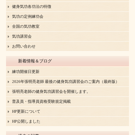
健身気功各功法の特徴
気功の定例練功会
全国の気功教室
気功講習会
お問い合わせ
新着情報＆ブログ
練功開催日更新
2026年張明亮老師 最後の健身気功講習会のご案内（最終版）
張明亮老師の健身気功講習会を開催します。
普及員・指導員資格受験規定掲載
HP更新について
HP公開しました