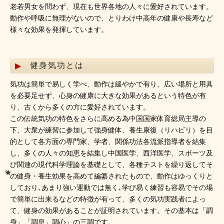
老若男女を問わず、現在も世界各地の人々に愛好されています。
動作や呼吸に無理がないので、とりわけ中高年の健康や長寿など
様々な効果を発揮しています。
健身気功とは
気功は簡単で易しく学べ、動作は緩やかで有り、広い場所と用具
を必要足せず、心身の健康に大きな効果があるという特色が有
り、古くから多くの方に愛好されています。
この伝統気功の特色をさらに高める為中国国家体育総局主導の
下、大衆が練習に参加して強身健体、養生康復（リハビリ）を目
的として各方面の専門家、学者、関係功法各流派指導者を結集
し、多くの人々の知恵を結集し中国医学、西洋医学、スポーツ及
び関連の現代科学理論を基礎として、各種テストを繰り返してそ
の健身・養生効果を高めて編纂されたもので、動作はゆっくりと
しており､あまり強い運動では無く､学び易く練習も容易でその場
で簡単に出来るなどの特徴が有って、多くの気功実践者によっ
て、健身の効果があることが証明されています。その基本は「調
身」「調息」調心」の三調です。