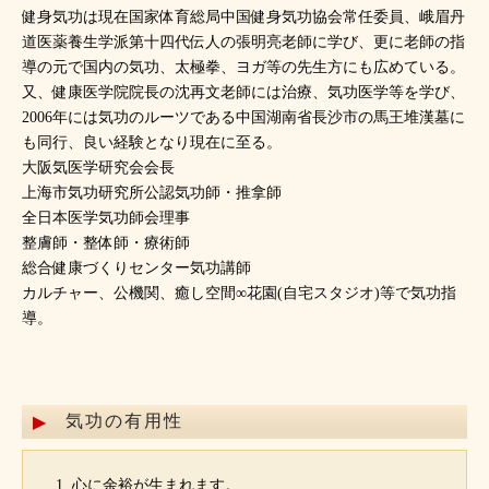
健身気功は現在国家体育総局中国健身気功協会常任委員、峨眉丹
道医薬養生学派第十四代伝人の張明亮老師に学び、更に老師の指
導の元で国内の気功、太極拳、ヨガ等の先生方にも広めている。
又、健康医学院院長の沈再文老師には治療、気功医学等を学び、
2006年には気功のルーツである中国湖南省長沙市の馬王堆漢墓に
も同行、良い経験となり現在に至る。
大阪気医学研究会会長
上海市気功研究所公認気功師・推拿師
全日本医学気功師会理事
整膚師・整体師・療術師
総合健康づくりセンター気功講師
カルチャー、公機関、癒し空間∞花園(自宅スタジオ)等で気功指
導。
気功の有用性
心に余裕が生まれます。