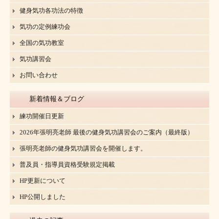
健身気功各功法の特徴
気功の定例練功会
全国の気功教室
気功講習会
お問い合わせ
新着情報＆ブログ
練功開催日更新
2026年張明亮老師 最後の健身気功講習会のご案内（最終版）
張明亮老師の健身気功講習会を開催します。
普及員・指導員資格受験規定掲載
HP更新について
HP公開しました