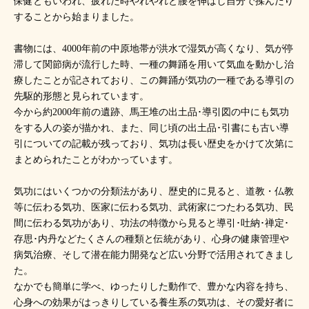
保健ともいわれ、疲れた時やれやれと腰を伸ばし自分で揉んだり
することから始まりました。
書物には、4000年前の中原地帯が洪水で湿気が高くなり、気が停
滞して関節病が流行した時、一種の舞踊を用いて気血を動かし治
療したことが記されており、この舞踊が気功の一種である導引の
先駆的形態と見られています。
今から約2000年前の遺跡、馬王堆の出土品･導引図の中にも気功
をする人の姿が描かれ、また、同じ頃の出土品･引書にも古い導
引についての記載が残っており、気功は長い歴史をかけて次第に
まとめられたことがわかっています。
気功にはいくつかの分類法があり、歴史的に見ると、道教・仏教
等に伝わる気功、医家に伝わる気功、武術家につたわる気功、民
間に伝わる気功があり、功法の特徴から見ると導引･吐納･禅定･
存思･内丹などたくさんの種類と伝統があり、心身の健康管理や
病気治療、そして潜在能力開発など広い分野で活用されてきまし
た。
なかでも簡単に学べ、ゆったりした動作で、豊かな内容を持ち、
心身への効果がはっきりしている養生系の気功は、その愛好者に