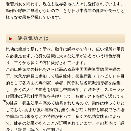
老若男女を問わず、現在も世界各地の人々に愛好されています。
動作や呼吸に無理がないので、とりわけ中高年の健康や長寿など
様々な効果を発揮しています。
健身気功とは
気功は簡単で易しく学べ、動作は緩やかで有り、広い場所と用具
を必要足せず、心身の健康に大きな効果があるという特色が有
り、古くから多くの方に愛好されています。
この伝統気功の特色をさらに高める為中国国家体育総局主導の
下、大衆が練習に参加して強身健体、養生康復（リハビリ）を目
的として各方面の専門家、学者、関係功法各流派指導者を結集
し、多くの人々の知恵を結集し中国医学、西洋医学、スポーツ及
び関連の現代科学理論を基礎として、各種テストを繰り返してそ
の健身・養生効果を高めて編纂されたもので、動作はゆっくりと
しており､あまり強い運動では無く､学び易く練習も容易でその場
で簡単に出来るなどの特徴が有って、多くの気功実践者によっ
て、健身の効果があることが証明されています。その基本は「調
身」「調息」調心」の三調です。