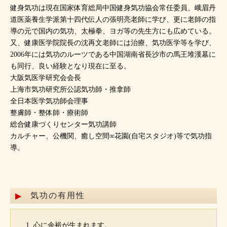
健身気功は現在国家体育総局中国健身気功協会常任委員、峨眉丹
道医薬養生学派第十四代伝人の張明亮老師に学び、更に老師の指
導の元で国内の気功、太極拳、ヨガ等の先生方にも広めている。
又、健康医学院院長の沈再文老師には治療、気功医学等を学び、
2006年には気功のルーツである中国湖南省長沙市の馬王堆漢墓に
も同行、良い経験となり現在に至る。
大阪気医学研究会会長
上海市気功研究所公認気功師・推拿師
全日本医学気功師会理事
整膚師・整体師・療術師
総合健康づくりセンター気功講師
カルチャー、公機関、癒し空間∞花園(自宅スタジオ)等で気功指
導。
気功の有用性
心に余裕が生まれます。