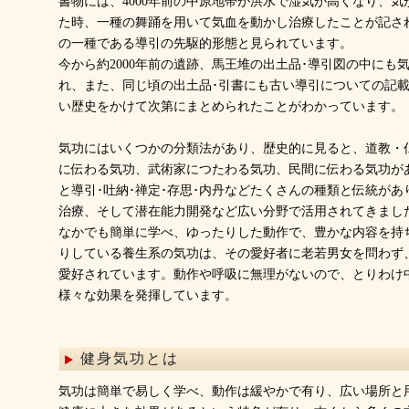
書物には、4000年前の中原地帯が洪水で湿気が高くなり、
た時、一種の舞踊を用いて気血を動かし治療したことが記さ
の一種である導引の先駆的形態と見られています。
今から約2000年前の遺跡、馬王堆の出土品･導引図の中にも
れ、また、同じ頃の出土品･引書にも古い導引についての記
い歴史をかけて次第にまとめられたことがわかっています。
気功にはいくつかの分類法があり、歴史的に見ると、道教・
に伝わる気功、武術家につたわる気功、民間に伝わる気功が
と導引･吐納･禅定･存思･内丹などたくさんの種類と伝統が
治療、そして潜在能力開発など広い分野で活用されてきまし
なかでも簡単に学べ、ゆったりした動作で、豊かな内容を持
りしている養生系の気功は、その愛好者に老若男女を問わず
愛好されています。動作や呼吸に無理がないので、とりわけ
様々な効果を発揮しています。
健身気功とは
気功は簡単で易しく学べ、動作は緩やかで有り、広い場所と