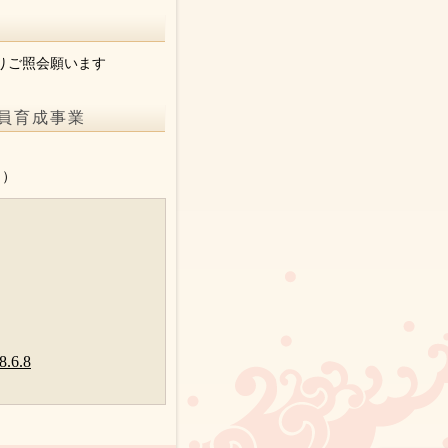
りご照会願います
員育成事業
。
り）
6.8