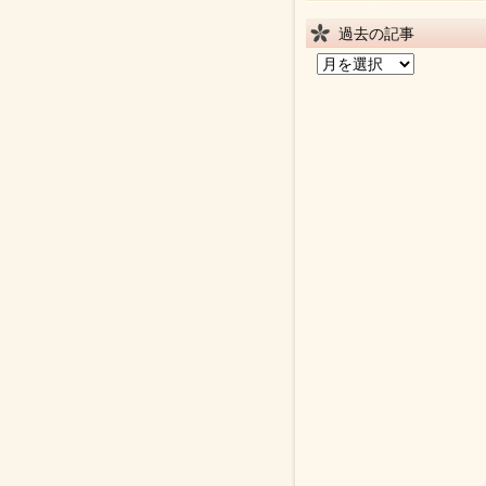
過去の記事
過
去
の
記
事