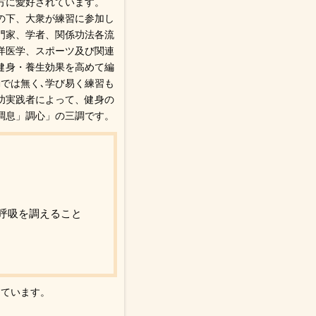
方に愛好されています。
の下、大衆が練習に参加し
門家、学者、関係功法各流
洋医学、スポーツ及び関連
健身・養生効果を高めて編
では無く､学び易く練習も
功実践者によって、健身の
調息」調心」の三調です。
呼吸を調えること
っています。