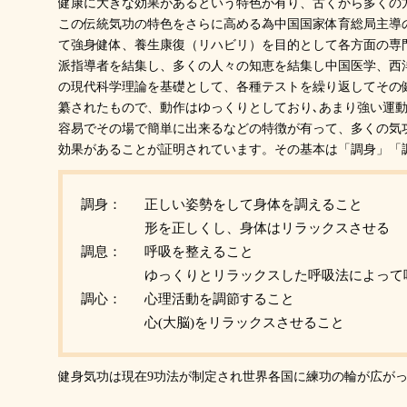
健康に大きな効果があるという特色が有り、古くから多くの
この伝統気功の特色をさらに高める為中国国家体育総局主導
て強身健体、養生康復（リハビリ）を目的として各方面の専
派指導者を結集し、多くの人々の知恵を結集し中国医学、西
の現代科学理論を基礎として、各種テストを繰り返してその
纂されたもので、動作はゆっくりとしており､あまり強い運動
容易でその場で簡単に出来るなどの特徴が有って、多くの気
効果があることが証明されています。その基本は「調身」「
調身：
正しい姿勢をして身体を調えること
形を正しくし、身体はリラックスさせる
調息：
呼吸を整えること
ゆっくりとリラックスした呼吸法によって
調心：
心理活動を調節すること
心(大脳)をリラックスさせること
健身気功は現在9功法が制定され世界各国に練功の輪が広が