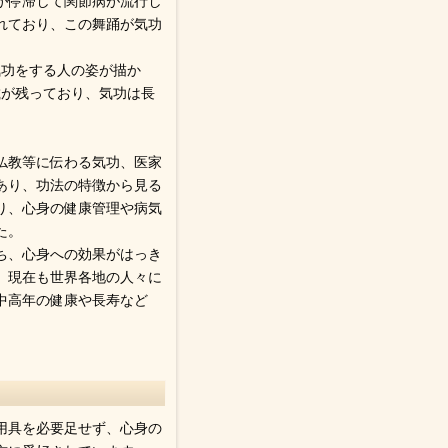
気が停滞して関節病が流行し
れており、この舞踊が気功
気功をする人の姿が描か
載が残っており、気功は長
仏教等に伝わる気功、医家
あり、功法の特徴から見る
あり、心身の健康管理や病気
た。
ち、心身への効果がはっき
、現在も世界各地の人々に
中高年の健康や長寿など
用具を必要足せず、心身の