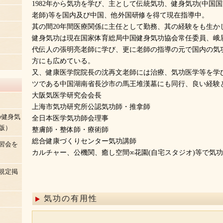
1982年から気功を学び、主として伝統気功、健身気功(中国国
老師)等を国内及び中国、他外国研修を得て現在指導中。
其の間20年間医療関係に主任として勤務、其の経験をも生か
健身気功は現在国家体育総局中国健身気功協会常任委員、峨
代伝人の張明亮老師に学び、更に老師の指導の元で国内の気
方にも広めている。
又、健康医学院院長の沈再文老師には治療、気功医学等を学び
ツである中国湖南省長沙市の馬王堆漢墓にも同行、良い経験
大阪気医学研究会会長
上海市気功研究所公認気功師・推拿師
の健身気
全日本医学気功師会理事
版）
整膚師・整体師・療術師
総合健康づくりセンター気功講師
習会を
カルチャー、公機関、癒し空間∞花園(自宅スタジオ)等で気
規定掲
気功の有用性