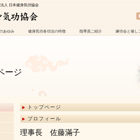
O法人 日本健身気功協会
のあゆみ
健身気功各功法の特徴
指導員ご紹介
練功会と催し
ページ
トップページ
プロフィール
理事長 佐藤滿子