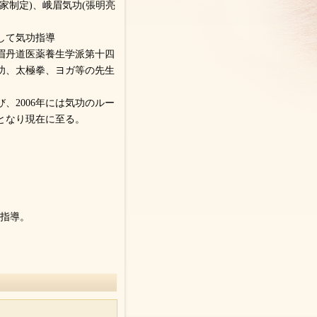
家制定)、峨眉気功(張明亮
して気功指導
眉丹道医薬養生学派第十四
功、太極拳、ヨガ等の先生
、2006年には気功のルー
となり現在に至る。
功指導。