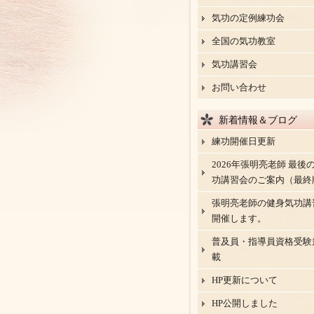
気功の定例練功会
全国の気功教室
気功講習会
お問い合わせ
新着情報＆ブログ
練功開催日更新
2026年張明亮老師 最後
功講習会のご案内（最終
張明亮老師の健身気功講
開催します。
普及員・指導員資格受験
載
HP更新について
HP公開しました