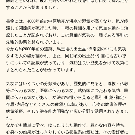
保健ともいわれ、疲れた時やれやれと腰を伸ばし自分で揉んだり
することから始まりました。
書物には、4000年前の中原地帯が洪水で湿気が高くなり、気が停
滞して関節病が流行した時、一種の舞踊を用いて気血を動かし治
療したことが記されており、この舞踊が気功の一種である導引の
先駆的形態と見られています。
今から約2000年前の遺跡、馬王堆の出土品･導引図の中にも気功
をする人の姿が描かれ、また、同じ頃の出土品･引書にも古い導
引についての記載が残っており、気功は長い歴史をかけて次第に
まとめられたことがわかっています。
気功にはいくつかの分類法があり、歴史的に見ると、道教・仏教
等に伝わる気功、医家に伝わる気功、武術家につたわる気功、民
間に伝わる気功があり、功法の特徴から見ると導引･吐納･禅定･
存思･内丹などたくさんの種類と伝統があり、心身の健康管理や
病気治療、そして潜在能力開発など広い分野で活用されてきまし
た。
なかでも簡単に学べ、ゆったりした動作で、豊かな内容を持ち、
心身への効果がはっきりしている養生系の気功は、その愛好者に