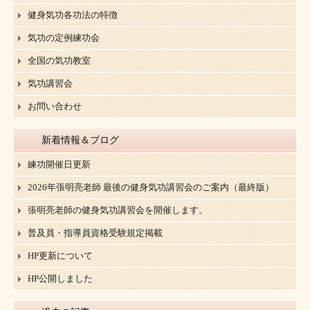
健身気功各功法の特徴
気功の定例練功会
全国の気功教室
気功講習会
お問い合わせ
新着情報＆ブログ
練功開催日更新
2026年張明亮老師 最後の健身気功講習会のご案内（最終版）
張明亮老師の健身気功講習会を開催します。
普及員・指導員資格受験規定掲載
HP更新について
HP公開しました