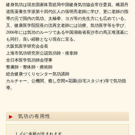
健身気功は現在国家体育総局中国健身気功協会常任委員、峨眉丹
道医薬養生学派第十四代伝人の張明亮老師に学び、更に老師の指
導の元で国内の気功、太極拳、ヨガ等の先生方にも広めている。
又、健康医学院院長の沈再文老師には治療、気功医学等を学び、
2006年には気功のルーツである中国湖南省長沙市の馬王堆漢墓に
も同行、良い経験となり現在に至る。
大阪気医学研究会会長
上海市気功研究所公認気功師・推拿師
全日本医学気功師会理事
整膚師・整体師・療術師
総合健康づくりセンター気功講師
カルチャー、公機関、癒し空間∞花園(自宅スタジオ)等で気功指
導。
気功の有用性
心に余裕が生まれます。