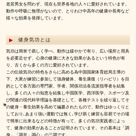
老若男女を問わず、現在も世界各地の人々に愛好されています。
動作や呼吸に無理がないので、とりわけ中高年の健康や長寿など
様々な効果を発揮しています。
健身気功とは
気功は簡単で易しく学べ、動作は緩やかで有り、広い場所と用具
を必要足せず、心身の健康に大きな効果があるという特色が有
り、古くから多くの方に愛好されています。
この伝統気功の特色をさらに高める為中国国家体育総局主導の
下、大衆が練習に参加して強身健体、養生康復（リハビリ）を目
的として各方面の専門家、学者、関係功法各流派指導者を結集
し、多くの人々の知恵を結集し中国医学、西洋医学、スポーツ及
び関連の現代科学理論を基礎として、各種テストを繰り返してそ
の健身・養生効果を高めて編纂されたもので、動作はゆっくりと
しており､あまり強い運動では無く､学び易く練習も容易でその場
で簡単に出来るなどの特徴が有って、多くの気功実践者によっ
て、健身の効果があることが証明されています。その基本は「調
身」「調息」調心」の三調です。