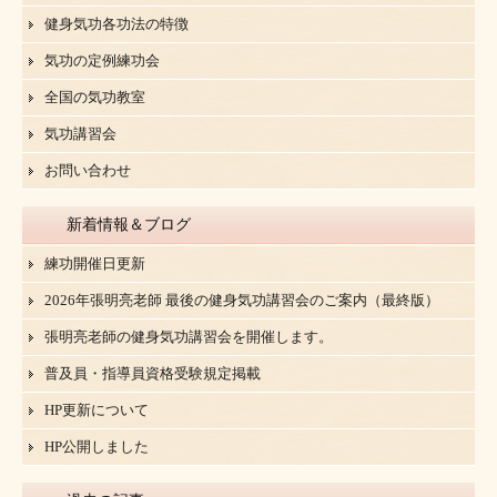
健身気功各功法の特徴
気功の定例練功会
全国の気功教室
気功講習会
お問い合わせ
新着情報＆ブログ
練功開催日更新
2026年張明亮老師 最後の健身気功講習会のご案内（最終版）
張明亮老師の健身気功講習会を開催します。
普及員・指導員資格受験規定掲載
HP更新について
HP公開しました