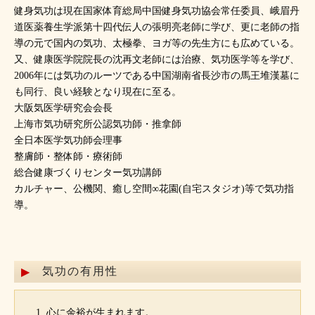
健身気功は現在国家体育総局中国健身気功協会常任委員、峨眉丹
道医薬養生学派第十四代伝人の張明亮老師に学び、更に老師の指
導の元で国内の気功、太極拳、ヨガ等の先生方にも広めている。
又、健康医学院院長の沈再文老師には治療、気功医学等を学び、
2006年には気功のルーツである中国湖南省長沙市の馬王堆漢墓に
も同行、良い経験となり現在に至る。
大阪気医学研究会会長
上海市気功研究所公認気功師・推拿師
全日本医学気功師会理事
整膚師・整体師・療術師
総合健康づくりセンター気功講師
カルチャー、公機関、癒し空間∞花園(自宅スタジオ)等で気功指
導。
気功の有用性
心に余裕が生まれます。