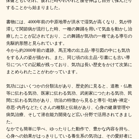
保健ともいわれ、疲れた時やれやれと腰を伸ばし自分で揉んだり
することから始まりました。
書物には、4000年前の中原地帯が洪水で湿気が高くなり、気が停
滞して関節病が流行した時、一種の舞踊を用いて気血を動かし治
療したことが記されており、この舞踊が気功の一種である導引の
先駆的形態と見られています。
今から約2000年前の遺跡、馬王堆の出土品･導引図の中にも気功
をする人の姿が描かれ、また、同じ頃の出土品･引書にも古い導
引についての記載が残っており、気功は長い歴史をかけて次第に
まとめられたことがわかっています。
気功にはいくつかの分類法があり、歴史的に見ると、道教・仏教
等に伝わる気功、医家に伝わる気功、武術家につたわる気功、民
間に伝わる気功があり、功法の特徴から見ると導引･吐納･禅定･
存思･内丹などたくさんの種類と伝統があり、心身の健康管理や
病気治療、そして潜在能力開発など広い分野で活用されてきまし
た。
なかでも簡単に学べ、ゆったりした動作で、豊かな内容を持ち、
心身への効果がはっきりしている養生系の気功は、その愛好者に