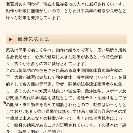
老若男女を問わず、現在も世界各地の人々に愛好されています。
動作や呼吸に無理がないので、とりわけ中高年の健康や長寿など
様々な効果を発揮しています。
健身気功とは
気功は簡単で易しく学べ、動作は緩やかで有り、広い場所と用具
を必要足せず、心身の健康に大きな効果があるという特色が有
り、古くから多くの方に愛好されています。
この伝統気功の特色をさらに高める為中国国家体育総局主導の
下、大衆が練習に参加して強身健体、養生康復（リハビリ）を目
的として各方面の専門家、学者、関係功法各流派指導者を結集
し、多くの人々の知恵を結集し中国医学、西洋医学、スポーツ及
び関連の現代科学理論を基礎として、各種テストを繰り返してそ
の健身・養生効果を高めて編纂されたもので、動作はゆっくりと
しており､あまり強い運動では無く､学び易く練習も容易でその場
で簡単に出来るなどの特徴が有って、多くの気功実践者によっ
て、健身の効果があることが証明されています。その基本は「調
身」「調息」調心」の三調です。