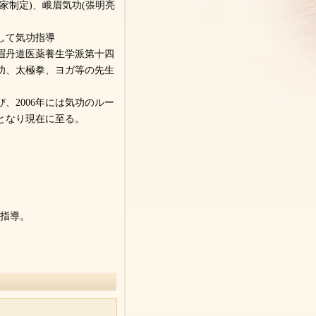
家制定)、峨眉気功(張明亮
して気功指導
眉丹道医薬養生学派第十四
功、太極拳、ヨガ等の先生
、2006年には気功のルー
となり現在に至る。
功指導。