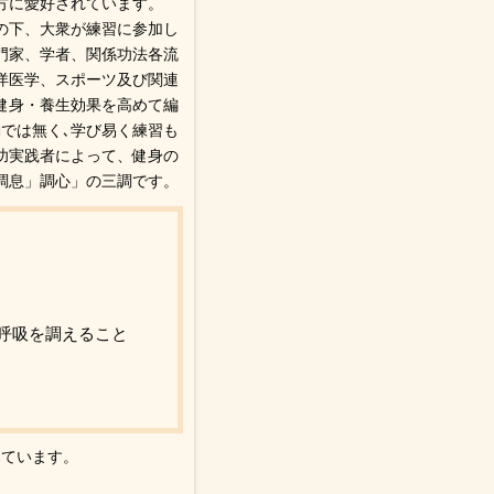
方に愛好されています。
の下、大衆が練習に参加し
門家、学者、関係功法各流
洋医学、スポーツ及び関連
健身・養生効果を高めて編
では無く､学び易く練習も
功実践者によって、健身の
調息」調心」の三調です。
呼吸を調えること
っています。