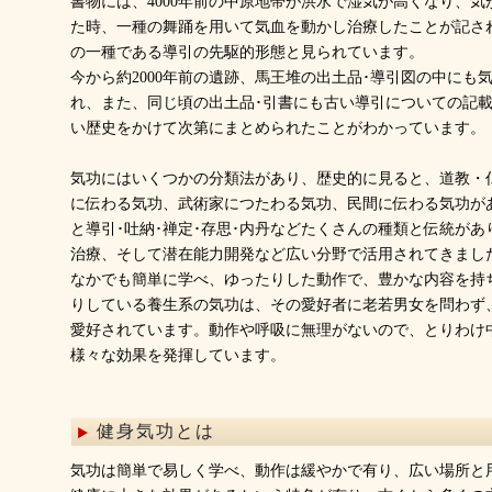
書物には、4000年前の中原地帯が洪水で湿気が高くなり、
た時、一種の舞踊を用いて気血を動かし治療したことが記さ
の一種である導引の先駆的形態と見られています。
今から約2000年前の遺跡、馬王堆の出土品･導引図の中にも
れ、また、同じ頃の出土品･引書にも古い導引についての記
い歴史をかけて次第にまとめられたことがわかっています。
気功にはいくつかの分類法があり、歴史的に見ると、道教・
に伝わる気功、武術家につたわる気功、民間に伝わる気功が
と導引･吐納･禅定･存思･内丹などたくさんの種類と伝統が
治療、そして潜在能力開発など広い分野で活用されてきまし
なかでも簡単に学べ、ゆったりした動作で、豊かな内容を持
りしている養生系の気功は、その愛好者に老若男女を問わず
愛好されています。動作や呼吸に無理がないので、とりわけ
様々な効果を発揮しています。
健身気功とは
気功は簡単で易しく学べ、動作は緩やかで有り、広い場所と