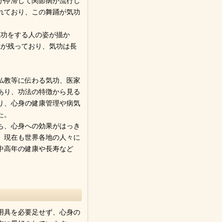
気が停滞して関節病が流行し
れており、この舞踊が気功
気功をする人の姿が描か
載が残っており、気功は長
仏教等に伝わる気功、医家
あり、功法の特徴から見る
あり、心身の健康管理や病気
た。
ち、心身への効果がはっき
、現在も世界各地の人々に
中高年の健康や長寿など
用具を必要足せず、心身の