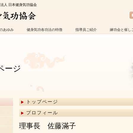
O法人 日本健身気功協会
のあゆみ
健身気功各功法の特徴
指導員ご紹介
練功会と催し
ページ
トップページ
プロフィール
理事長 佐藤滿子