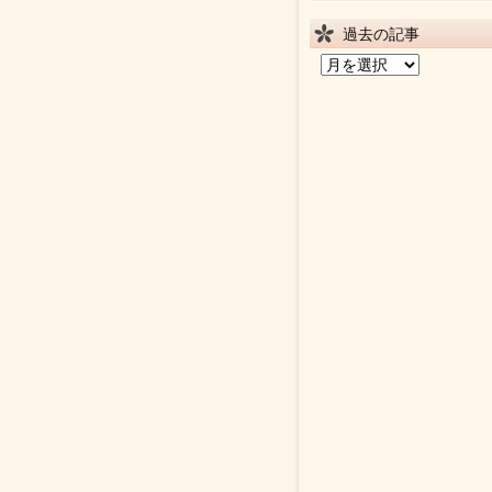
過去の記事
過
去
の
記
事