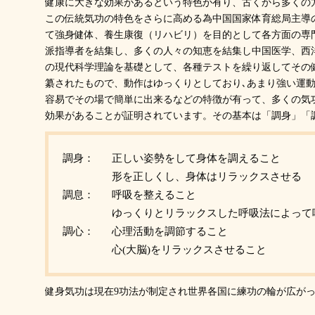
健康に大きな効果があるという特色が有り、古くから多くの
この伝統気功の特色をさらに高める為中国国家体育総局主導
て強身健体、養生康復（リハビリ）を目的として各方面の専
派指導者を結集し、多くの人々の知恵を結集し中国医学、西
の現代科学理論を基礎として、各種テストを繰り返してその
纂されたもので、動作はゆっくりとしており､あまり強い運動
容易でその場で簡単に出来るなどの特徴が有って、多くの気
効果があることが証明されています。その基本は「調身」「
調身：
正しい姿勢をして身体を調えること
形を正しくし、身体はリラックスさせる
調息：
呼吸を整えること
ゆっくりとリラックスした呼吸法によって
調心：
心理活動を調節すること
心(大脳)をリラックスさせること
健身気功は現在9功法が制定され世界各国に練功の輪が広が