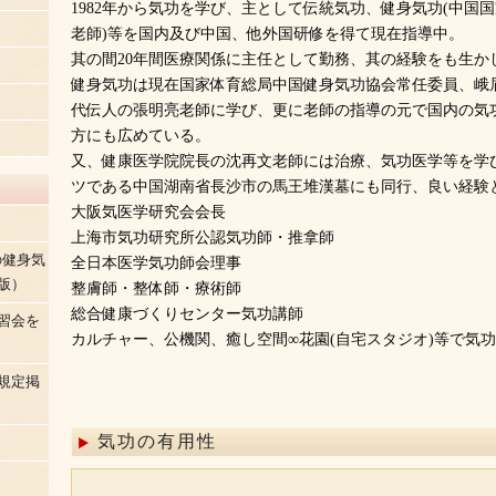
1982年から気功を学び、主として伝統気功、健身気功(中国国
老師)等を国内及び中国、他外国研修を得て現在指導中。
其の間20年間医療関係に主任として勤務、其の経験をも生か
健身気功は現在国家体育総局中国健身気功協会常任委員、峨
代伝人の張明亮老師に学び、更に老師の指導の元で国内の気
方にも広めている。
又、健康医学院院長の沈再文老師には治療、気功医学等を学び
ツである中国湖南省長沙市の馬王堆漢墓にも同行、良い経験
大阪気医学研究会会長
上海市気功研究所公認気功師・推拿師
の健身気
全日本医学気功師会理事
版）
整膚師・整体師・療術師
総合健康づくりセンター気功講師
習会を
カルチャー、公機関、癒し空間∞花園(自宅スタジオ)等で気
規定掲
気功の有用性