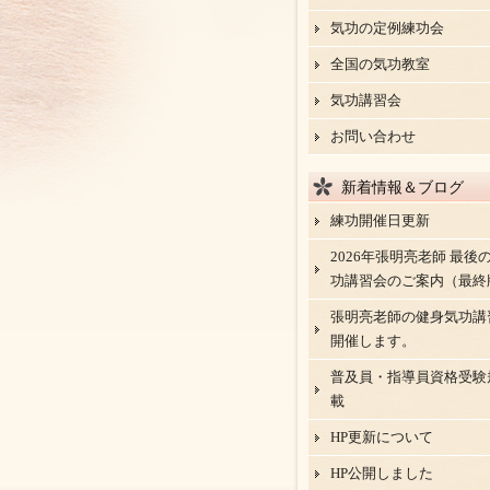
気功の定例練功会
全国の気功教室
気功講習会
お問い合わせ
新着情報＆ブログ
練功開催日更新
2026年張明亮老師 最後
功講習会のご案内（最終
張明亮老師の健身気功講
開催します。
普及員・指導員資格受験
載
HP更新について
HP公開しました