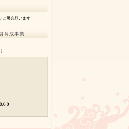
りご照会願います
員育成事業
。
り）
6.8