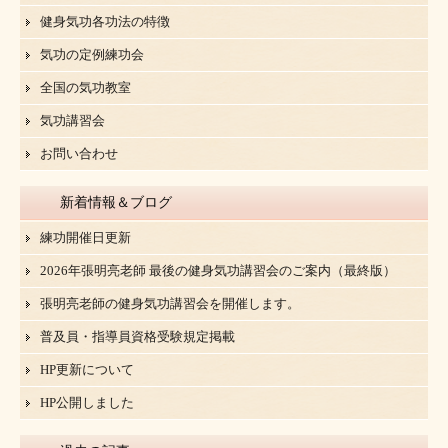
健身気功各功法の特徴
気功の定例練功会
全国の気功教室
気功講習会
お問い合わせ
新着情報＆ブログ
練功開催日更新
2026年張明亮老師 最後の健身気功講習会のご案内（最終版）
張明亮老師の健身気功講習会を開催します。
普及員・指導員資格受験規定掲載
HP更新について
HP公開しました