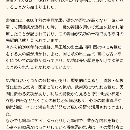
保健ともいわれ、疲れた時やれやれと腰を伸ばし自分で揉んだり
することから始まりました。
書物には、4000年前の中原地帯が洪水で湿気が高くなり、気が停
滞して関節病が流行した時、一種の舞踊を用いて気血を動かし治
療したことが記されており、この舞踊が気功の一種である導引の
先駆的形態と見られています。
今から約2000年前の遺跡、馬王堆の出土品･導引図の中にも気功
をする人の姿が描かれ、また、同じ頃の出土品･引書にも古い導
引についての記載が残っており、気功は長い歴史をかけて次第に
まとめられたことがわかっています。
気功にはいくつかの分類法があり、歴史的に見ると、道教・仏教
等に伝わる気功、医家に伝わる気功、武術家につたわる気功、民
間に伝わる気功があり、功法の特徴から見ると導引･吐納･禅定･
存思･内丹などたくさんの種類と伝統があり、心身の健康管理や
病気治療、そして潜在能力開発など広い分野で活用されてきまし
た。
なかでも簡単に学べ、ゆったりした動作で、豊かな内容を持ち、
心身への効果がはっきりしている養生系の気功は、その愛好者に