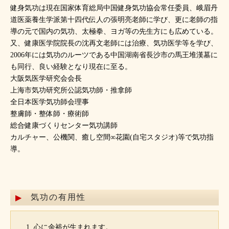
健身気功は現在国家体育総局中国健身気功協会常任委員、峨眉丹
道医薬養生学派第十四代伝人の張明亮老師に学び、更に老師の指
導の元で国内の気功、太極拳、ヨガ等の先生方にも広めている。
又、健康医学院院長の沈再文老師には治療、気功医学等を学び、
2006年には気功のルーツである中国湖南省長沙市の馬王堆漢墓に
も同行、良い経験となり現在に至る。
大阪気医学研究会会長
上海市気功研究所公認気功師・推拿師
全日本医学気功師会理事
整膚師・整体師・療術師
総合健康づくりセンター気功講師
カルチャー、公機関、癒し空間∞花園(自宅スタジオ)等で気功指
導。
気功の有用性
心に余裕が生まれます。