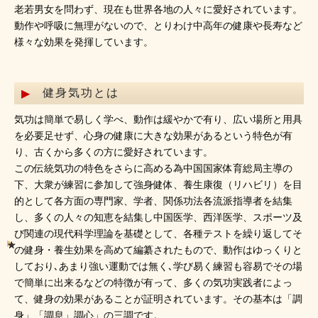
老若男女を問わず、現在も世界各地の人々に愛好されています。
動作や呼吸に無理がないので、とりわけ中高年の健康や長寿など
様々な効果を発揮しています。
健身気功とは
気功は簡単で易しく学べ、動作は緩やかで有り、広い場所と用具
を必要足せず、心身の健康に大きな効果があるという特色が有
り、古くから多くの方に愛好されています。
この伝統気功の特色をさらに高める為中国国家体育総局主導の
下、大衆が練習に参加して強身健体、養生康復（リハビリ）を目
的として各方面の専門家、学者、関係功法各流派指導者を結集
し、多くの人々の知恵を結集し中国医学、西洋医学、スポーツ及
び関連の現代科学理論を基礎として、各種テストを繰り返してそ
の健身・養生効果を高めて編纂されたもので、動作はゆっくりと
しており､あまり強い運動では無く､学び易く練習も容易でその場
で簡単に出来るなどの特徴が有って、多くの気功実践者によっ
て、健身の効果があることが証明されています。その基本は「調
身」「調息」調心」の三調です。