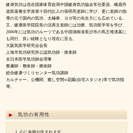
健身気功は現在国家体育総局中国健身気功協会常任委員、峨眉丹
道医薬養生学派第十四代伝人の張明亮老師に学び、更に老師の指
導の元で国内の気功、太極拳、ヨガ等の先生方にも広めている。
又、健康医学院院長の沈再文老師には治療、気功医学等を学び、
2006年には気功のルーツである中国湖南省長沙市の馬王堆漢墓に
も同行、良い経験となり現在に至る。
大阪気医学研究会会長
上海市気功研究所公認気功師・推拿師
全日本医学気功師会理事
整膚師・整体師・療術師
総合健康づくりセンター気功講師
カルチャー、公機関、癒し空間∞花園(自宅スタジオ)等で気功指
導。
気功の有用性
心に余裕が生まれます。