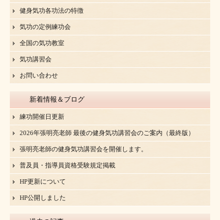
健身気功各功法の特徴
気功の定例練功会
全国の気功教室
気功講習会
お問い合わせ
新着情報＆ブログ
練功開催日更新
2026年張明亮老師 最後の健身気功講習会のご案内（最終版）
張明亮老師の健身気功講習会を開催します。
普及員・指導員資格受験規定掲載
HP更新について
HP公開しました