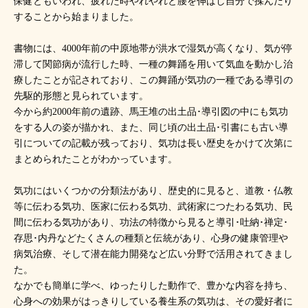
保健ともいわれ、疲れた時やれやれと腰を伸ばし自分で揉んだり
することから始まりました。
書物には、4000年前の中原地帯が洪水で湿気が高くなり、気が停
滞して関節病が流行した時、一種の舞踊を用いて気血を動かし治
療したことが記されており、この舞踊が気功の一種である導引の
先駆的形態と見られています。
今から約2000年前の遺跡、馬王堆の出土品･導引図の中にも気功
をする人の姿が描かれ、また、同じ頃の出土品･引書にも古い導
引についての記載が残っており、気功は長い歴史をかけて次第に
まとめられたことがわかっています。
気功にはいくつかの分類法があり、歴史的に見ると、道教・仏教
等に伝わる気功、医家に伝わる気功、武術家につたわる気功、民
間に伝わる気功があり、功法の特徴から見ると導引･吐納･禅定･
存思･内丹などたくさんの種類と伝統があり、心身の健康管理や
病気治療、そして潜在能力開発など広い分野で活用されてきまし
た。
なかでも簡単に学べ、ゆったりした動作で、豊かな内容を持ち、
心身への効果がはっきりしている養生系の気功は、その愛好者に