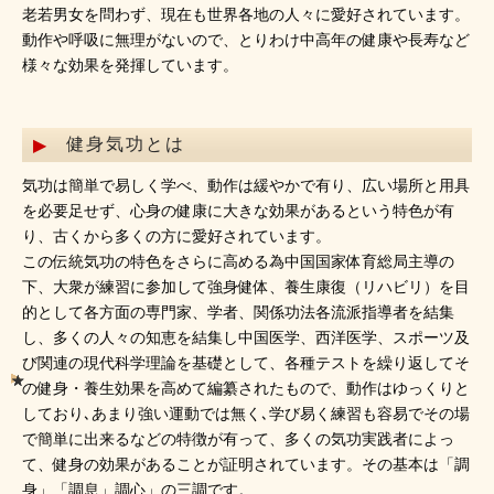
老若男女を問わず、現在も世界各地の人々に愛好されています。
動作や呼吸に無理がないので、とりわけ中高年の健康や長寿など
様々な効果を発揮しています。
健身気功とは
気功は簡単で易しく学べ、動作は緩やかで有り、広い場所と用具
を必要足せず、心身の健康に大きな効果があるという特色が有
り、古くから多くの方に愛好されています。
この伝統気功の特色をさらに高める為中国国家体育総局主導の
下、大衆が練習に参加して強身健体、養生康復（リハビリ）を目
的として各方面の専門家、学者、関係功法各流派指導者を結集
し、多くの人々の知恵を結集し中国医学、西洋医学、スポーツ及
び関連の現代科学理論を基礎として、各種テストを繰り返してそ
の健身・養生効果を高めて編纂されたもので、動作はゆっくりと
しており､あまり強い運動では無く､学び易く練習も容易でその場
で簡単に出来るなどの特徴が有って、多くの気功実践者によっ
て、健身の効果があることが証明されています。その基本は「調
身」「調息」調心」の三調です。