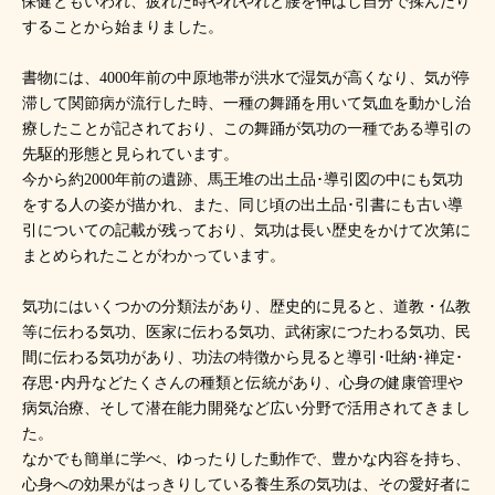
保健ともいわれ、疲れた時やれやれと腰を伸ばし自分で揉んだり
することから始まりました。
書物には、4000年前の中原地帯が洪水で湿気が高くなり、気が停
滞して関節病が流行した時、一種の舞踊を用いて気血を動かし治
療したことが記されており、この舞踊が気功の一種である導引の
先駆的形態と見られています。
今から約2000年前の遺跡、馬王堆の出土品･導引図の中にも気功
をする人の姿が描かれ、また、同じ頃の出土品･引書にも古い導
引についての記載が残っており、気功は長い歴史をかけて次第に
まとめられたことがわかっています。
気功にはいくつかの分類法があり、歴史的に見ると、道教・仏教
等に伝わる気功、医家に伝わる気功、武術家につたわる気功、民
間に伝わる気功があり、功法の特徴から見ると導引･吐納･禅定･
存思･内丹などたくさんの種類と伝統があり、心身の健康管理や
病気治療、そして潜在能力開発など広い分野で活用されてきまし
た。
なかでも簡単に学べ、ゆったりした動作で、豊かな内容を持ち、
心身への効果がはっきりしている養生系の気功は、その愛好者に