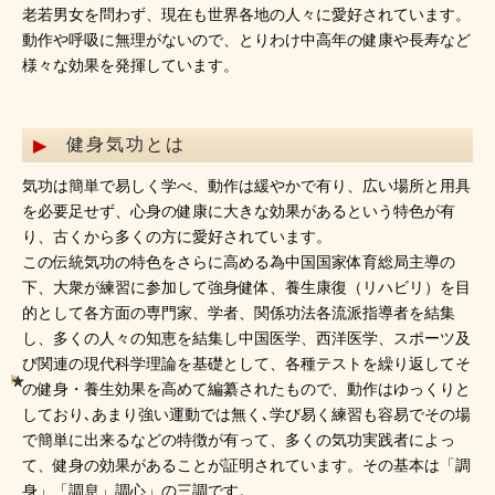
老若男女を問わず、現在も世界各地の人々に愛好されています。
動作や呼吸に無理がないので、とりわけ中高年の健康や長寿など
様々な効果を発揮しています。
健身気功とは
気功は簡単で易しく学べ、動作は緩やかで有り、広い場所と用具
を必要足せず、心身の健康に大きな効果があるという特色が有
り、古くから多くの方に愛好されています。
この伝統気功の特色をさらに高める為中国国家体育総局主導の
下、大衆が練習に参加して強身健体、養生康復（リハビリ）を目
的として各方面の専門家、学者、関係功法各流派指導者を結集
し、多くの人々の知恵を結集し中国医学、西洋医学、スポーツ及
び関連の現代科学理論を基礎として、各種テストを繰り返してそ
の健身・養生効果を高めて編纂されたもので、動作はゆっくりと
しており､あまり強い運動では無く､学び易く練習も容易でその場
で簡単に出来るなどの特徴が有って、多くの気功実践者によっ
て、健身の効果があることが証明されています。その基本は「調
身」「調息」調心」の三調です。