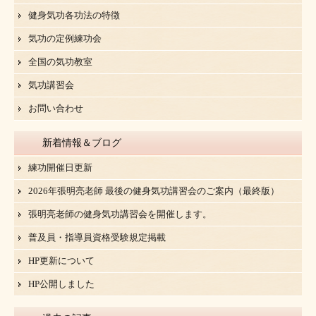
健身気功各功法の特徴
気功の定例練功会
全国の気功教室
気功講習会
お問い合わせ
新着情報＆ブログ
練功開催日更新
2026年張明亮老師 最後の健身気功講習会のご案内（最終版）
張明亮老師の健身気功講習会を開催します。
普及員・指導員資格受験規定掲載
HP更新について
HP公開しました