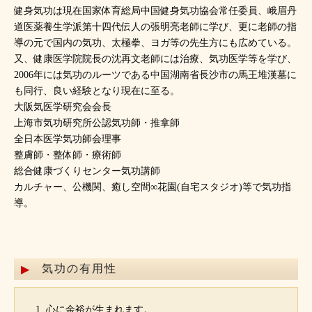
健身気功は現在国家体育総局中国健身気功協会常任委員、峨眉丹
道医薬養生学派第十四代伝人の張明亮老師に学び、更に老師の指
導の元で国内の気功、太極拳、ヨガ等の先生方にも広めている。
又、健康医学院院長の沈再文老師には治療、気功医学等を学び、
2006年には気功のルーツである中国湖南省長沙市の馬王堆漢墓に
も同行、良い経験となり現在に至る。
大阪気医学研究会会長
上海市気功研究所公認気功師・推拿師
全日本医学気功師会理事
整膚師・整体師・療術師
総合健康づくりセンター気功講師
カルチャー、公機関、癒し空間∞花園(自宅スタジオ)等で気功指
導。
気功の有用性
心に余裕が生まれます。